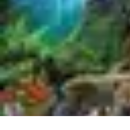
Eco Destinations
Activités Écologiques
Choix et Conseils
Inspiration de Voyage
Destinat
Eco Destinations