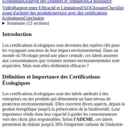
Écologiques
Analyse des Données et Tendances
📺 Ressource
Vidéo
Rapport entre Efficacité et Limitations
FAQ
Glossaire
Checklist
avant d'acheter des produits/services avec des certifications
écologiques
Conclusion
Sommaire
(
12
sections
)
Introduction
Les certifications écologiques sont devenues des repères clés pour
les voyageurs soucieux de leur impact environnemental. Dans un
monde où l'écologie prend une place centrale, ces labels assurent
aux consommateurs que certaines normes environnementales sont
respectées. Mais sont-elles réellement efficaces ?
Définition et Importance des Certifications
Écologiques
Les certifications écologiques sont des labels attribués à des
entreprises ou des produits qui démontrent un haut niveau de
protection environnementale. Elles couvrent divers aspects, depuis la
gestion énergétique jusqu'à la préservation de la biodiversité. Leur
importance réside dans leur capacité à guider les consommateurs
vers des choix plus responsables. Selon
l'ADEME
, ces labels
permettent de réduire jusqu'à 30% l'empreinte carbone de l'industrie