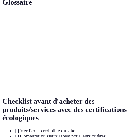
Glossaire
Terme
Définition
Pratique de marketing trompeuse de produits soi-
Greenwashing
disant écologiques.
Processus et documentation qui attestent de
Certification
certaines normes respectées.
Empreinte
Mesure des émissions de gaz à effet de serre
Carbone
produites par une activité.
Checklist avant d'acheter des
produits/services avec des certifications
écologiques
[ ] Vérifier la crédibilité du label.
[ ] Comparer plusieurs labels pour leurs critères.