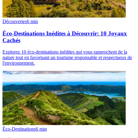
Découvertes
6
min
Éco-Destinations Inédites à Découvrir: 10 Joyaux
Cachés
Explorez 10 éco-destinations inédites qui vous rapprochent de la
nature tout en favorisant un tourisme responsable et respectueux de
l'environnement.
Éco-Destinations
6
min