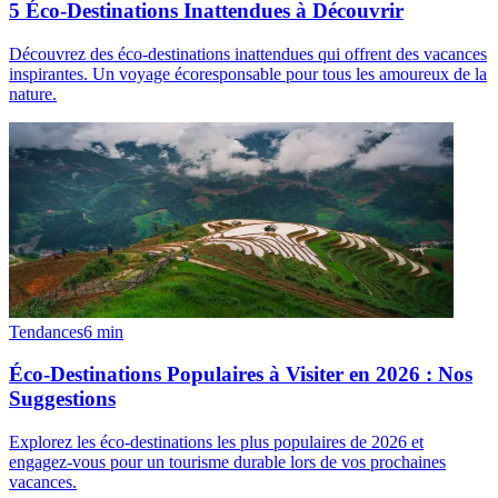
5 Éco-Destinations Inattendues à Découvrir
Découvrez des éco-destinations inattendues qui offrent des vacances
inspirantes. Un voyage écoresponsable pour tous les amoureux de la
nature.
Tendances
6
min
Éco-Destinations Populaires à Visiter en 2026 : Nos
Suggestions
Explorez les éco-destinations les plus populaires de 2026 et
engagez-vous pour un tourisme durable lors de vos prochaines
vacances.