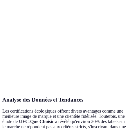
Impact
Élevé
Très élevé
Moy
Environnemental
Coût pour
Moyen
Bas
Élev
l'entreprise
Transparence
Bonne
Excellente
Bonn
Analyse des Données et Tendances
Les certifications écologiques offrent divers avantages comme une
meilleure image de marque et une clientèle fidélisée. Toutefois, une
étude de
UFC-Que Choisir
a révélé qu'environ 20% des labels sur
le marché ne répondent pas aux critères stricts, s'inscrivant dans une