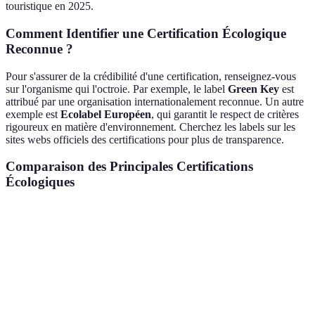
touristique en 2025.
Comment Identifier une Certification Écologique
Reconnue ?
Pour s'assurer de la crédibilité d'une certification, renseignez-vous
sur l'organisme qui l'octroie. Par exemple, le label
Green Key
est
attribué par une organisation internationalement reconnue. Un autre
exemple est
Ecolabel Européen
, qui garantit le respect de critères
rigoureux en matière d'environnement. Cherchez les labels sur les
sites webs officiels des certifications pour plus de transparence.
Comparaison des Principales Certifications
Écologiques
Critère
Green Key
Ecolabel Européen
Eart
Reconnaissance
Internationale
Européenne
Inter