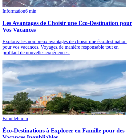
Information
6
min
Les Avantages de Choisir une Éco-Destination pour
Vos Vacances
Explorez les nombreux avantages de choisir une éco-destination
pour vos vacances. Voyagez de manière responsable tout en
profitant de nouvelles expériences.
Famille
6
min
Éco-Destinations à Explorer en Famille pour des
Vacances Inoubliables