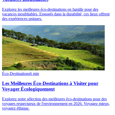
Explorez les meilleures éco-destinations en famille pour des
vacances inoubliables. Engagés dans la durabilité, ces lieux offrent
des expériences uniques.
Éco-Destinations
6
min
Les Meilleures Éco-Destinations à Visiter pour
Voyager Écologiquement
Explorez notre sélection des meilleures éco-destinations pour des
voyages respectueux de l'environnement en 2026. Voyagez mieux,
voyagez éthique.