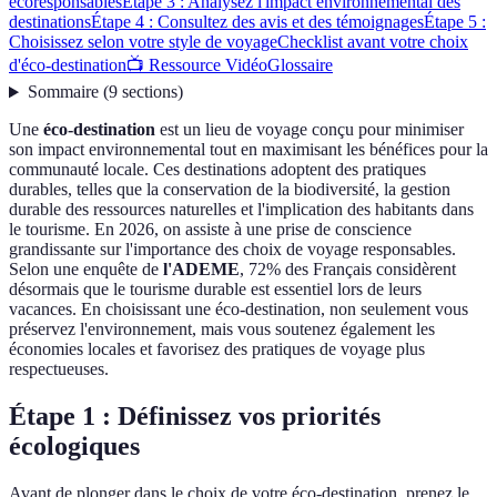
écoresponsables
Étape 3 : Analysez l'impact environnemental des
destinations
Étape 4 : Consultez des avis et des témoignages
Étape 5 :
Choisissez selon votre style de voyage
Checklist avant votre choix
d'éco-destination
📺 Ressource Vidéo
Glossaire
Sommaire
(
9
sections
)
Une
éco-destination
est un lieu de voyage conçu pour minimiser
son impact environnemental tout en maximisant les bénéfices pour la
communauté locale. Ces destinations adoptent des pratiques
durables, telles que la conservation de la biodiversité, la gestion
durable des ressources naturelles et l'implication des habitants dans
le tourisme. En 2026, on assiste à une prise de conscience
grandissante sur l'importance des choix de voyage responsables.
Selon une enquête de
l'ADEME
, 72% des Français considèrent
désormais que le tourisme durable est essentiel lors de leurs
vacances. En choisissant une éco-destination, non seulement vous
préservez l'environnement, mais vous soutenez également les
économies locales et favorisez des pratiques de voyage plus
respectueuses.
Étape 1 : Définissez vos priorités
écologiques
Avant de plonger dans le choix de votre éco-destination, prenez le