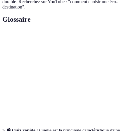
durable. Recherchez sur YouTube : "comment choisir une éco-
destination".
Glossaire
Terme
Définition
Type de tourisme visant à minimiser l'impact
Écotourisme
environnemental et à promouvoir la
conservation.
Variété des espèces vivantes dans un milieu,
Biodiversité
essentielle pour un écosystème sain.
Mode de développement qui répond aux besoins
Développement
du présent sans compromettre la capacité des
durable
générations futures.
>
🧠 Quiz rapide :
Quelle est la principale caractéristique d'une