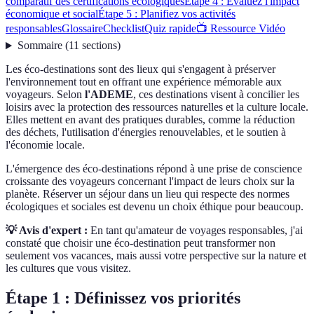
comparatif des certifications écologiques
Étape 4 : Évaluez l'impact
économique et social
Étape 5 : Planifiez vos activités
responsables
Glossaire
Checklist
Quiz rapide
📺 Ressource Vidéo
Sommaire
(
11
sections
)
Les éco-destinations sont des lieux qui s'engagent à préserver
l'environnement tout en offrant une expérience mémorable aux
voyageurs. Selon
l'ADEME
, ces destinations visent à concilier les
loisirs avec la protection des ressources naturelles et la culture locale.
Elles mettent en avant des pratiques durables, comme la réduction
des déchets, l'utilisation d'énergies renouvelables, et le soutien à
l'économie locale.
L'émergence des éco-destinations répond à une prise de conscience
croissante des voyageurs concernant l'impact de leurs choix sur la
planète. Réserver un séjour dans un lieu qui respecte des normes
écologiques et sociales est devenu un choix éthique pour beaucoup.
💡 Avis d'expert :
En tant qu'amateur de voyages responsables, j'ai
constaté que choisir une éco-destination peut transformer non
seulement vos vacances, mais aussi votre perspective sur la nature et
les cultures que vous visitez.
Étape 1 : Définissez vos priorités