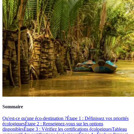
Sommaire
Qu'est-ce qu'une éco-destination ?
Étape 1 : Définissez vos priorités
écologiques
Étape 2 : Renseignez-vous sur les options
disponibles
Étape 3 : Vérifiez les certifications écologiques
Tableau