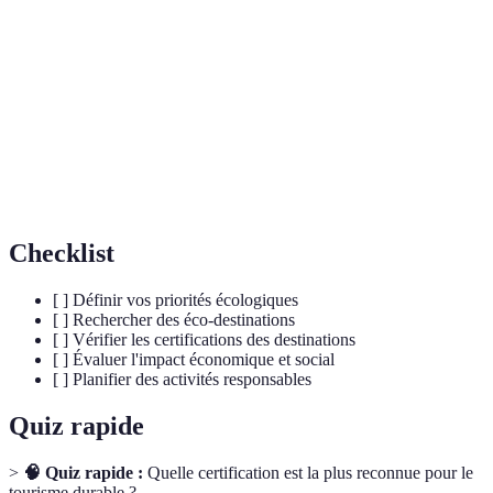
Éco-
Lieu de voyage qui minimise son impact
destination
environnemental et soutient la culture locale.
Tourisme
Forme de tourisme qui respecte le milieu et les
responsable
populations locales.
Certifications
Labels conférant des normes environnementales
écologiques
aux établissements touristiques.
Checklist
[ ] Définir vos priorités écologiques
[ ] Rechercher des éco-destinations
[ ] Vérifier les certifications des destinations
[ ] Évaluer l'impact économique et social
[ ] Planifier des activités responsables
Quiz rapide
>
🧠 Quiz rapide :
Quelle certification est la plus reconnue pour le
tourisme durable ?