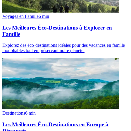
Voyages en Famille
6
min
Les Meilleures Éco-Destinations à Explorer en
Famille
Explorez des éco-destinations idéales pour des vacances en famille
inoubliables tout en préservant notre planète.
Destinations
6
min
Les Meilleures Éco-Destinations en Europe à
Découvrir