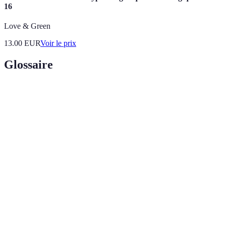
16
Love & Green
13.00
EUR
Voir le prix
Glossaire
Terme
Définition
Forme de tourisme qui cherche à minimiser
Écotourisme
l'impact sur l'environnement et à promouvoir la
protection des écosystèmes.
Système de labels qui certifie qu'un produit ou
Certification
service respecte des normes environnementales
écologique
définies.
Mesure totale des émissions de gaz à effet de serre
Empreinte
produites directement ou indirectement par une
carbone