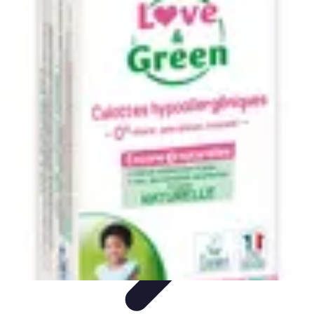
Eco Destinations
Activités Écologiques
Choix et Conseils
Inspiration de
Voyage
Destinations
Guides de Voyage
Eco Destinations