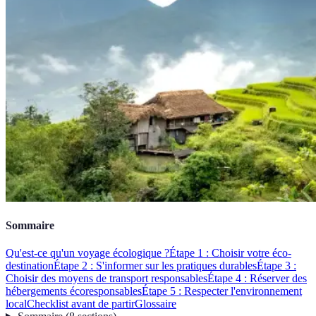
Sommaire
Qu'est-ce qu'un voyage écologique ?
Étape 1 : Choisir votre éco-
destination
Étape 2 : S'informer sur les pratiques durables
Étape 3 :
Choisir des moyens de transport responsables
Étape 4 : Réserver des
hébergements écoresponsables
Étape 5 : Respecter l'environnement
local
Checklist avant de partir
Glossaire