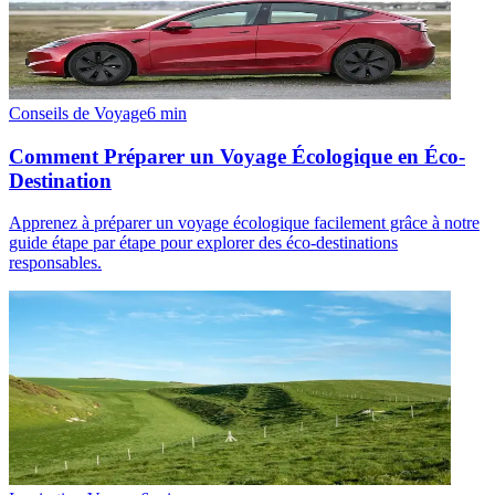
Conseils de Voyage
6
min
Comment Préparer un Voyage Écologique en Éco-
Destination
Apprenez à préparer un voyage écologique facilement grâce à notre
guide étape par étape pour explorer des éco-destinations
responsables.