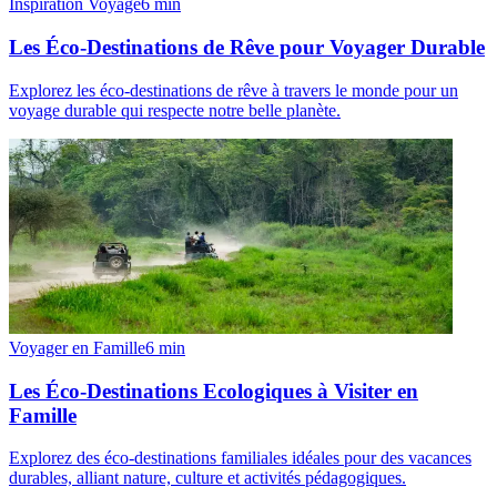
Inspiration Voyage
6
min
Les Éco-Destinations de Rêve pour Voyager Durable
Explorez les éco-destinations de rêve à travers le monde pour un
voyage durable qui respecte notre belle planète.
Voyager en Famille
6
min
Les Éco-Destinations Ecologiques à Visiter en
Famille
Explorez des éco-destinations familiales idéales pour des vacances
durables, alliant nature, culture et activités pédagogiques.