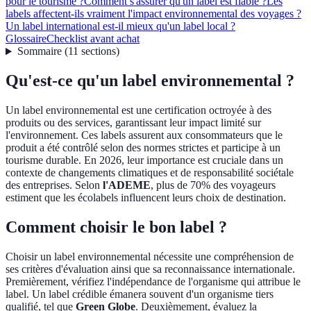
pour le tourisme ?
Comment s'assurer qu'un label est fiable ?
Les
labels affectent-ils vraiment l'impact environnemental des voyages ?
Un label international est-il mieux qu'un label local ?
Glossaire
Checklist avant achat
Sommaire
(
11
sections
)
Qu'est-ce qu'un label environnemental ?
Un label environnemental est une certification octroyée à des
produits ou des services, garantissant leur impact limité sur
l'environnement. Ces labels assurent aux consommateurs que le
produit a été contrôlé selon des normes strictes et participe à un
tourisme durable. En 2026, leur importance est cruciale dans un
contexte de changements climatiques et de responsabilité sociétale
des entreprises. Selon
l'ADEME
, plus de 70% des voyageurs
estiment que les écolabels influencent leurs choix de destination.
Comment choisir le bon label ?
Choisir un label environnemental nécessite une compréhension de
ses critères d'évaluation ainsi que sa reconnaissance internationale.
Premièrement, vérifiez l'indépendance de l'organisme qui attribue le
label. Un label crédible émanera souvent d'un organisme tiers
qualifié, tel que
Green Globe
. Deuxièmement, évaluez la