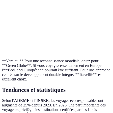
Critère
Green Globe
EcoLabel Européen
Travel
Indépendance
Indépendant
Indépendant
Indépe
Portée
Internationale
Européenne
Intern
Critères
44
23
145
Reconnaissance
Haute
Haute
Moyen
**Verdict :** Pour une reconnaissance mondiale, optez pour
**Green Globe**. Si vous voyagez essentiellement en Europe,
l'**EcoLabel Européen** pourrait être suffisant. Pour une approche
centrée sur le développement durable intégré, **Travelife** est un
excellent choix.
Tendances et statistiques
Selon
l'ADEME
et
l'INSEE
, les voyages éco-responsables ont
augmenté de 25% depuis 2023. En 2026, une part importante des
voyageurs privilégie les destinations certifiées par des labels