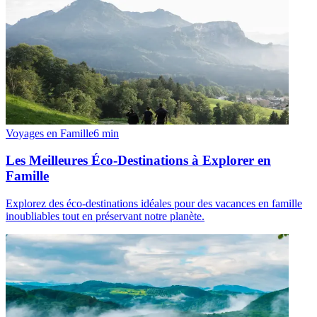
Voyages en Famille
6
min
Les Meilleures Éco-Destinations à Explorer en
Famille
Explorez des éco-destinations idéales pour des vacances en famille
inoubliables tout en préservant notre planète.