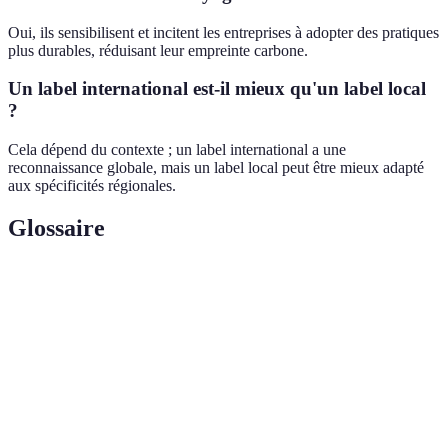
Oui, ils sensibilisent et incitent les entreprises à adopter des pratiques
plus durables, réduisant leur empreinte carbone.
Un label international est-il mieux qu'un label local
?
Cela dépend du contexte ; un label international a une
reconnaissance globale, mais un label local peut être mieux adapté
aux spécificités régionales.
Glossaire
Terme
Définition
Un label certifiant qu'un produit est respectueux
Écolabel
de l'environnement.
Empreinte
Mesure des émissions de gaz à effet de serre d'une
Carbone
entité.