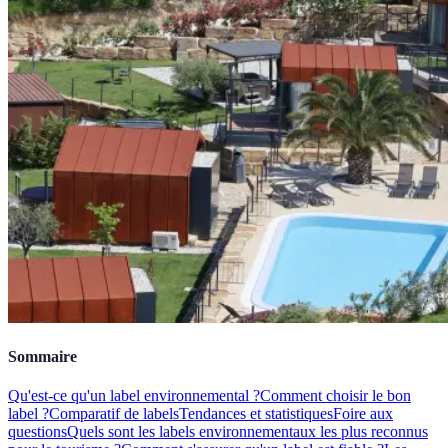
Sommaire
Qu'est-ce qu'un label environnemental ?
Comment choisir le bon
label ?
Comparatif de labels
Tendances et statistiques
Foire aux
questions
Quels sont les labels environnementaux les plus reconnus