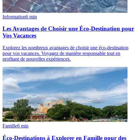
Information
6
min
Les Avantages de Choisir une Éco-Destination pour
Vos Vacances
Explorez les nombreux avantages de choisir une éco-destination
pour vos vacances. Voyagez de manière responsable tout en
profitant de nouvelles expériences.
Famille
6
min
Éco-Destinations à Explorer en Famille pour des