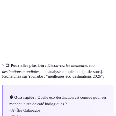
Tourisme responsable qui vise à minimiser l'impact
Éco-
sur l'environnement et à soutenir les communautés
tourisme
locales.
Biodiversité
Variété des espèces vivantes dans un écosystème.
Tourisme
Modèle de tourisme qui respecte l'environnement et
durable
contribue à la durabilité des ressources.
>
📺 Pour aller plus loin :
Découvrez les meilleures éco-
destinations mondiales,
une analyse complète de [ci-dessous].
Recherchez sur YouTube : "meilleures éco-destinations 2026".
🧠 Quiz rapide :
Quelle éco-destination est connue pour ses
monocultures de café biologiques ?
- A) Îles Galápagos