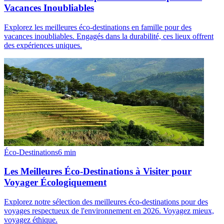
Vacances Inoubliables
Explorez les meilleures éco-destinations en famille pour des
vacances inoubliables. Engagés dans la durabilité, ces lieux offrent
des expériences uniques.
Éco-Destinations
6
min
Les Meilleures Éco-Destinations à Visiter pour
Voyager Écologiquement
Explorez notre sélection des meilleures éco-destinations pour des
voyages respectueux de l'environnement en 2026. Voyagez mieux,
voyagez éthique.