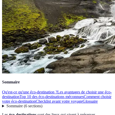
Sommaire
Qu'est-ce qu'une éco-destination ?
Les avantages de choisir une éco-
destination
Top 10 des éco-destinations méconnues
Comment choisir
votre éco-destination
Checklist avant votre voyage
Glossaire
Sommaire
(
6
sections
)
Les
éco-destinations
sont des lieux qui visent à préserver