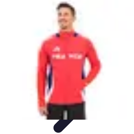
Eco Destinations
Activités Écologiques
Choix et Conseils
Inspiration de
Voyage
Destinations
Guides de Voyage
Eco Destinations