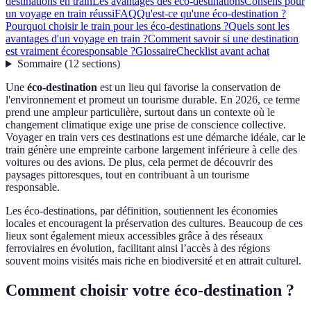
destinations en train
Les avantages des éco-destinations
Conseils pour
un voyage en train réussi
FAQ
Qu'est-ce qu'une éco-destination ?
Pourquoi choisir le train pour les éco-destinations ?
Quels sont les
avantages d'un voyage en train ?
Comment savoir si une destination
est vraiment écoresponsable ?
Glossaire
Checklist avant achat
Sommaire
(
12
sections
)
Une
éco-destination
est un lieu qui favorise la conservation de
l'environnement et promeut un tourisme durable. En 2026, ce terme
prend une ampleur particulière, surtout dans un contexte où le
changement climatique exige une prise de conscience collective.
Voyager en train vers ces destinations est une démarche idéale, car le
train génère une empreinte carbone largement inférieure à celle des
voitures ou des avions. De plus, cela permet de découvrir des
paysages pittoresques, tout en contribuant à un tourisme
responsable.
Les éco-destinations, par définition, soutiennent les économies
locales et encouragent la préservation des cultures. Beaucoup de ces
lieux sont également mieux accessibles grâce à des réseaux
ferroviaires en évolution, facilitant ainsi l’accès à des régions
souvent moins visités mais riche en biodiversité et en attrait culturel.
Comment choisir votre éco-destination ?