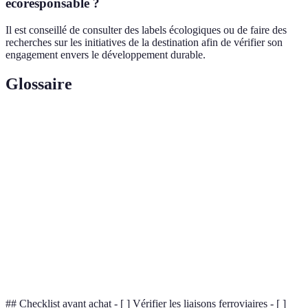
écoresponsable ?
Il est conseillé de consulter des labels écologiques ou de faire des
recherches sur les initiatives de la destination afin de vérifier son
engagement envers le développement durable.
Glossaire
Terme
Définition
Éco-
Lieu de voyage promouvant la durabilité
destination
environnementale et économique.
Empreinte
Mesure des émissions de dioxyde de carbone
carbone
générées par une activité.
Tourisme
Forme de tourisme visant à minimiser les impacts
durable
négatifs sur l'environnement.
## Checklist avant achat - [ ] Vérifier les liaisons ferroviaires - [ ]