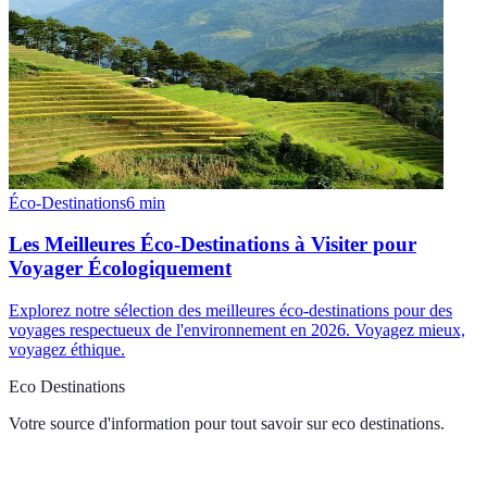
Éco-Destinations
6
min
Les Meilleures Éco-Destinations à Visiter pour
Voyager Écologiquement
Explorez notre sélection des meilleures éco-destinations pour des
voyages respectueux de l'environnement en 2026. Voyagez mieux,
voyagez éthique.
Eco Destinations
Votre source d'information pour tout savoir sur
eco destinations
.