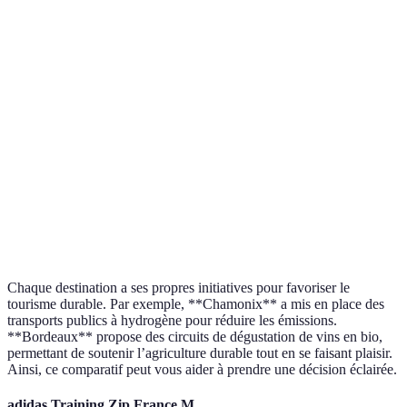
Destination
Distance Paris
Écologiquement responsable
Chamonix
5h
Énergies renouvelables
Annecy
4h30
Protection des lacs
La
3h
Habitats marins préservés
Rochelle
Bordeaux
2h15
Vignobles durables
Chaque destination a ses propres initiatives pour favoriser le
tourisme durable. Par exemple, **Chamonix** a mis en place des
transports publics à hydrogène pour réduire les émissions.
**Bordeaux** propose des circuits de dégustation de vins en bio,
permettant de soutenir l’agriculture durable tout en se faisant plaisir.
Ainsi, ce comparatif peut vous aider à prendre une décision éclairée.
adidas Training Zip France M