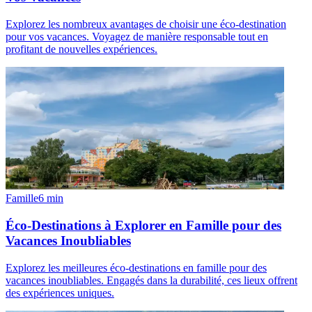
Explorez les nombreux avantages de choisir une éco-destination
pour vos vacances. Voyagez de manière responsable tout en
profitant de nouvelles expériences.
Famille
6
min
Éco-Destinations à Explorer en Famille pour des
Vacances Inoubliables
Explorez les meilleures éco-destinations en famille pour des
vacances inoubliables. Engagés dans la durabilité, ces lieux offrent
des expériences uniques.