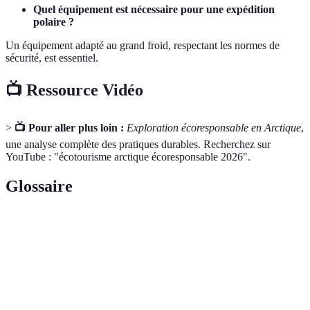
Quel équipement est nécessaire pour une expédition
polaire ?
Un équipement adapté au grand froid, respectant les normes de
sécurité, est essentiel.
📺 Ressource Vidéo
>
📺 Pour aller plus loin :
Exploration écoresponsable en Arctique
,
une analyse complète des pratiques durables. Recherchez sur
YouTube : "écotourisme arctique écoresponsable 2026".
Glossaire
Terme
Définition
Voyage responsable axé sur la conservation et le
Écotourisme
respect des écosystèmes.
Régions
Zones terrestres et maritimes autour des pôles Nord