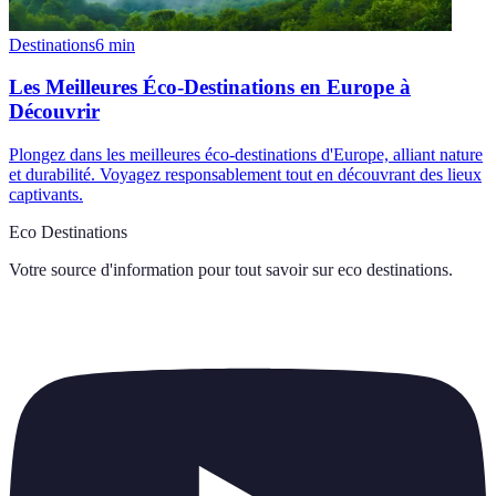
Destinations
6
min
Les Meilleures Éco-Destinations en Europe à
Découvrir
Plongez dans les meilleures éco-destinations d'Europe, alliant nature
et durabilité. Voyagez responsablement tout en découvrant des lieux
captivants.
Eco Destinations
Votre source d'information pour tout savoir sur
eco destinations
.