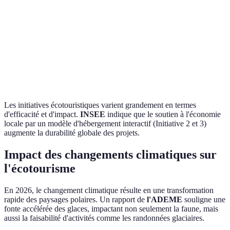
Énergie
Solaire
Solaire et
Ini
Fossile
utilisée
partiel
éolienne
3 l
Support
Ini
économique
Faible
Élevé
Élevé
2 
local
ga
Les initiatives écotouristiques varient grandement en termes
d'efficacité et d'impact.
INSEE
indique que le soutien à l'économie
locale par un modèle d'hébergement interactif (Initiative 2 et 3)
augmente la durabilité globale des projets.
Impact des changements climatiques sur
l'écotourisme
En 2026, le changement climatique résulte en une transformation
rapide des paysages polaires. Un rapport de
l'ADEME
souligne une
fonte accélérée des glaces, impactant non seulement la faune, mais
aussi la faisabilité d'activités comme les randonnées glaciaires.