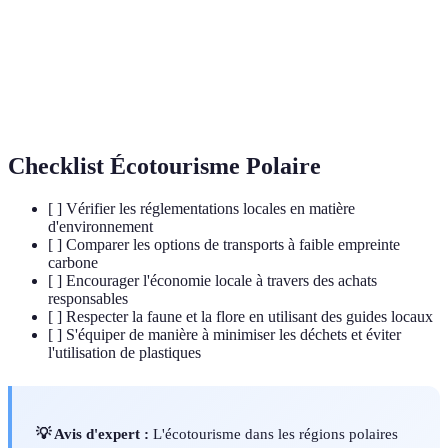
Polaires
et Sud.
Système utilisable par les véhicules fonctionnant à
Propulsion
la fois à l'aide de l'électricité et du carburant
Hybride
conventionnel.
Checklist Écotourisme Polaire
[ ] Vérifier les réglementations locales en matière
d'environnement
[ ] Comparer les options de transports à faible empreinte
carbone
[ ] Encourager l'économie locale à travers des achats
responsables
[ ] Respecter la faune et la flore en utilisant des guides locaux
[ ] S'équiper de manière à minimiser les déchets et éviter
l'utilisation de plastiques
💡 Avis d'expert :
L'écotourisme dans les régions polaires