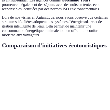
avant substantiel. Les agences comme
Greenland Tours
promeuvent également des séjours avec des nuits en tentes éco-
responsables, certifiées par des normes ISO environnementales.
Lors de nos visites en Antarctique, nous avons observé que certaines
structures hôtelières adoptent des systèmes d'énergie solaire et de
gestion intelligente de l'eau. Cela permet de maintenir une
consommation énergétique minimale tout en offrant un confort
moderne aux voyageurs.
Comparaison d'initiatives écotouristiques
Critère
Initiative 1
Initiative 2
Initiative 3
Ve
Ini
Propulsion
Diesel
Hybride
Électrique
3
du navire
traditionnel
av
Mi
Hôtels
Tentes éco-
Auberges
Hébergement
Ini
classiques
responsables
locales
2 e