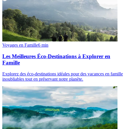
Voyages en Famille
6
min
Les Meilleures Éco-Destinations à Explorer en
Famille
Explorez des éco-destinations idéales pour des vacances en famille
inoubliables tout en préservant notre planète.