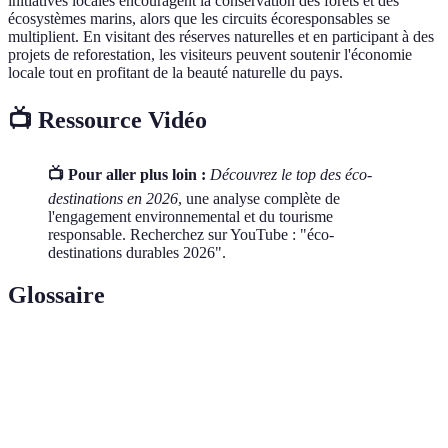
initiatives locales encouragent la conservation des forêts et des
écosystèmes marins, alors que les circuits écoresponsables se
multiplient. En visitant des réserves naturelles et en participant à des
projets de reforestation, les visiteurs peuvent soutenir l'économie
locale tout en profitant de la beauté naturelle du pays.
📺 Ressource Vidéo
📺 Pour aller plus loin :
Découvrez le top des éco-
destinations en 2026
, une analyse complète de
l'engagement environnemental et du tourisme
responsable. Recherchez sur YouTube : "éco-
destinations durables 2026".
Glossaire
Terme
Définition
Forme de tourisme qui vise à préserver
Écotourisme
l'environnement local.