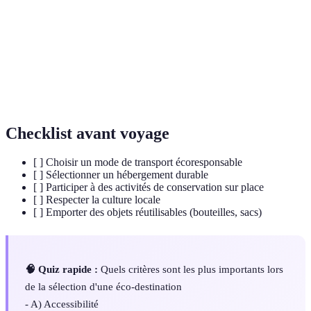
Variété des formes de vie sur Terre, essentielle à
Biodiversité
l'équilibre.
Approche de développement qui répond aux
Développement
besoins du présent sans compromettre les
durable
générations futures.
Checklist avant voyage
[ ] Choisir un mode de transport écoresponsable
[ ] Sélectionner un hébergement durable
[ ] Participer à des activités de conservation sur place
[ ] Respecter la culture locale
[ ] Emporter des objets réutilisables (bouteilles, sacs)
🧠 Quiz rapide :
Quels critères sont les plus importants lors
de la sélection d'une éco-destination
- A) Accessibilité