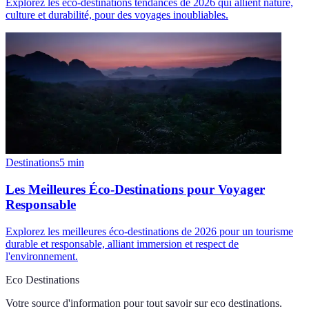
Explorez les éco-destinations tendances de 2026 qui allient nature,
culture et durabilité, pour des voyages inoubliables.
Destinations
5
min
Les Meilleures Éco-Destinations pour Voyager
Responsable
Explorez les meilleures éco-destinations de 2026 pour un tourisme
durable et responsable, alliant immersion et respect de
l'environnement.
Eco Destinations
Votre source d'information pour tout savoir sur
eco destinations
.