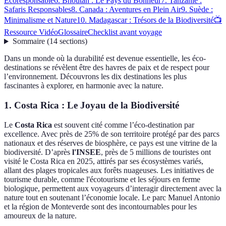
Écoresponsable
6. Bhoutan : Le Pays du Bonheur
7. Tanzanie :
Safaris Responsables
8. Canada : Aventures en Plein Air
9. Suède :
Minimalisme et Nature
10. Madagascar : Trésors de la Biodiversité
📺
Ressource Vidéo
Glossaire
Checklist avant voyage
Sommaire
(
14
sections
)
Dans un monde où la durabilité est devenue essentielle, les éco-
destinations se révèlent être des havres de paix et de respect pour
l’environnement. Découvrons les dix destinations les plus
fascinantes à explorer, en harmonie avec la nature.
1. Costa Rica : Le Joyau de la Biodiversité
Le
Costa Rica
est souvent cité comme l’éco-destination par
excellence. Avec près de 25% de son territoire protégé par des parcs
nationaux et des réserves de biosphère, ce pays est une vitrine de la
biodiversité. D’après
l'INSEE
, près de 5 millions de touristes ont
visité le Costa Rica en 2025, attirés par ses écosystèmes variés,
allant des plages tropicales aux forêts nuageuses. Les initiatives de
tourisme durable, comme l'écotourisme et les séjours en ferme
biologique, permettent aux voyageurs d’interagir directement avec la
nature tout en soutenant l’économie locale. Le parc Manuel Antonio
et la région de Monteverde sont des incontournables pour les
amoureux de la nature.