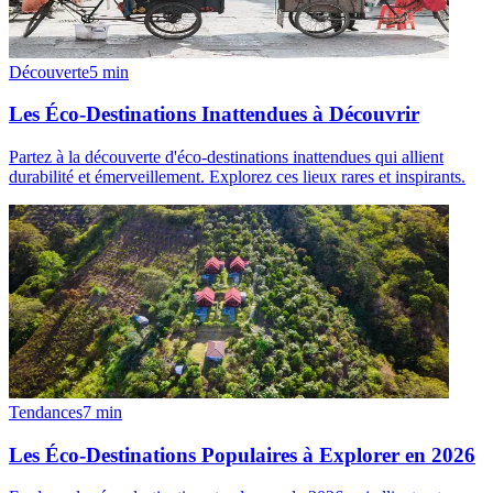
Découverte
5
min
Les Éco-Destinations Inattendues à Découvrir
Partez à la découverte d'éco-destinations inattendues qui allient
durabilité et émerveillement. Explorez ces lieux rares et inspirants.
Tendances
7
min
Les Éco-Destinations Populaires à Explorer en 2026