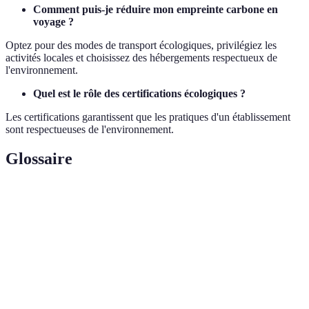
Comment puis-je réduire mon empreinte carbone en
voyage ?
Optez pour des modes de transport écologiques, privilégiez les
activités locales et choisissez des hébergements respectueux de
l'environnement.
Quel est le rôle des certifications écologiques ?
Les certifications garantissent que les pratiques d'un établissement
sont respectueuses de l'environnement.
Glossaire
Terme
Définition
Forme de tourisme responsable qui favorise
Écotourisme
la conservation des écosystèmes.
Mesure du total des émissions de gaz à effet
Empreinte
de serre produites directement et
carbone
indirectement.