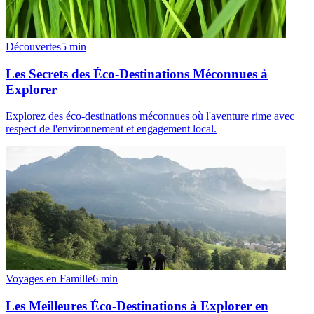
Découvertes
5
min
Les Secrets des Éco-Destinations Méconnues à
Explorer
Explorez des éco-destinations méconnues où l'aventure rime avec
respect de l'environnement et engagement local.
Voyages en Famille
6
min
Les Meilleures Éco-Destinations à Explorer en