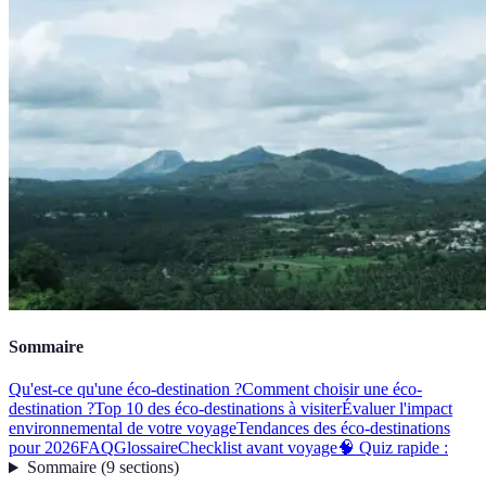
Sommaire
Qu'est-ce qu'une éco-destination ?
Comment choisir une éco-
destination ?
Top 10 des éco-destinations à visiter
Évaluer l'impact
environnemental de votre voyage
Tendances des éco-destinations
pour 2026
FAQ
Glossaire
Checklist avant voyage
🧠 Quiz rapide :
Sommaire
(
9
sections
)