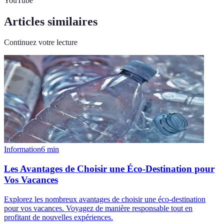
YouTube
Articles similaires
Continuez votre lecture
Information
6
min
Les Avantages de Choisir une Éco-Destination pour
Vos Vacances
Explorez les nombreux avantages de choisir une éco-destination
pour vos vacances. Voyagez de manière responsable tout en
profitant de nouvelles expériences.