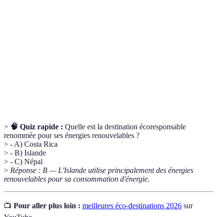
Éco-
respectant l'environnement et les communautés
destination
locales.
Tourisme
Forme de tourisme qui prend en compte l'impact
durable
social, environnemental et économique des voyages.
Concept visant à réduire au maximum la production
Zéro
de déchets en adoptant des pratiques de recyclage et
déchet
de réutilisation.
>
🧠 Quiz rapide :
Quelle est la destination écoresponsable
renommée pour ses énergies renouvelables ?
> - A) Costa Rica
> - B) Islande
> - C) Népal
>
Réponse : B — L'Islande utilise principalement des énergies
renouvelables pour sa consommation d'énergie.
📺
Pour aller plus loin :
meilleures éco-destinations 2026
sur