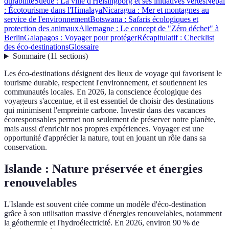
durabilité
Suède : La ville d'Helsingborg et ses initiatives vertes
Népal
: Écotourisme dans l'Himalaya
Nicaragua : Mer et montagnes au
service de l'environnement
Botswana : Safaris écologiques et
protection des animaux
Allemagne : Le concept de "Zéro déchet" à
Berlin
Galapagos : Voyager pour protéger
Récapitulatif : Checklist
des éco-destinations
Glossaire
Sommaire
(
11
sections
)
Les éco-destinations désignent des lieux de voyage qui favorisent le
tourisme durable, respectent l'environnement, et soutiennent les
communautés locales. En 2026, la conscience écologique des
voyageurs s'accentue, et il est essentiel de choisir des destinations
qui minimisent l'empreinte carbone. Investir dans des vacances
écoresponsables permet non seulement de préserver notre planète,
mais aussi d'enrichir nos propres expériences. Voyager est une
opportunité d'apprécier la nature, tout en jouant un rôle dans sa
conservation.
Islande : Nature préservée et énergies
renouvelables
L'Islande est souvent citée comme un modèle d'éco-destination
grâce à son utilisation massive d'énergies renouvelables, notamment
la géothermie et l'hydroélectricité. En 2026, environ 90 % de