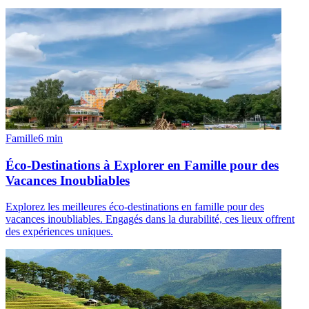
Famille
6
min
Éco-Destinations à Explorer en Famille pour des
Vacances Inoubliables
Explorez les meilleures éco-destinations en famille pour des
vacances inoubliables. Engagés dans la durabilité, ces lieux offrent
des expériences uniques.