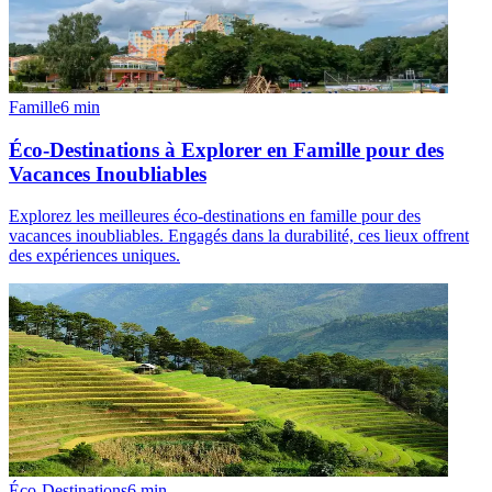
Famille
6
min
Éco-Destinations à Explorer en Famille pour des
Vacances Inoubliables
Explorez les meilleures éco-destinations en famille pour des
vacances inoubliables. Engagés dans la durabilité, ces lieux offrent
des expériences uniques.
Éco-Destinations
6
min