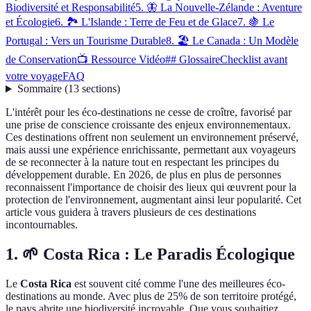
Biodiversité et Responsabilité
5. 🦋 La Nouvelle-Zélande : Aventure
et Écologie
6. 🏞️ L'Islande : Terre de Feu et de Glace
7. 🍇 Le
Portugal : Vers un Tourisme Durable
8. 🏖️ Le Canada : Un Modèle
de Conservation
📺 Ressource Vidéo
## Glossaire
Checklist avant
votre voyage
FAQ
Sommaire
(
13
sections
)
L'intérêt pour les éco-destinations ne cesse de croître, favorisé par
une prise de conscience croissante des enjeux environnementaux.
Ces destinations offrent non seulement un environnement préservé,
mais aussi une expérience enrichissante, permettant aux voyageurs
de se reconnecter à la nature tout en respectant les principes du
développement durable. En 2026, de plus en plus de personnes
reconnaissent l'importance de choisir des lieux qui œuvrent pour la
protection de l'environnement, augmentant ainsi leur popularité. Cet
article vous guidera à travers plusieurs de ces destinations
incontournables.
1. 🌱 Costa Rica : Le Paradis Écologique
Le
Costa Rica
est souvent cité comme l'une des meilleures éco-
destinations au monde. Avec plus de 25% de son territoire protégé,
le pays abrite une biodiversité incroyable. Que vous souhaitiez