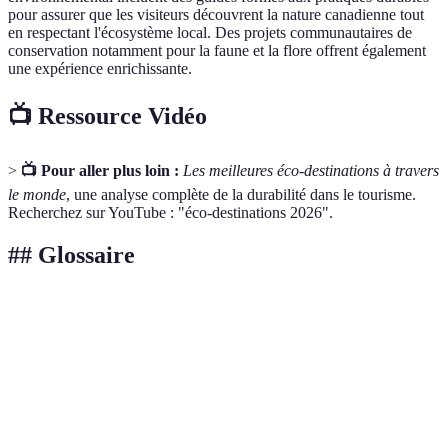
pour assurer que les visiteurs découvrent la nature canadienne tout
en respectant l'écosystème local. Des projets communautaires de
conservation notamment pour la faune et la flore offrent également
une expérience enrichissante.
📺 Ressource Vidéo
>
📺 Pour aller plus loin :
Les meilleures éco-destinations à travers
le monde
, une analyse complète de la durabilité dans le tourisme.
Recherchez sur YouTube : "éco-destinations 2026".
## Glossaire
Terme
Définition
Forme de tourisme visant à préserver
Écotourisme
l'environnement tout en profitant des expériences
locales.