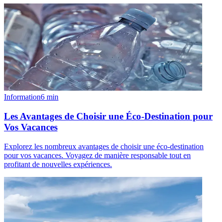
Information
6
min
Les Avantages de Choisir une Éco-Destination pour
Vos Vacances
Explorez les nombreux avantages de choisir une éco-destination
pour vos vacances. Voyagez de manière responsable tout en
profitant de nouvelles expériences.