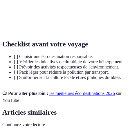
Capacité à maintenir les ressources sans épuiser
Durabilité
l'environnement naturel.
Variété des espèces vivantes dans un environnement
Biodiversité
donné, essentielle pour l'équilibre des écosystèmes.
Checklist avant votre voyage
[ ] Choisir une éco-destination responsable.
[ ] Vérifier les initiatives de durabilité de votre hébergement.
[ ] Prévoir des activités respectueuses de l'environnement.
[ ] Pack léger pour réduire la pollution par transport.
[ ] S'informer sur la culture locale et ses pratiques durables.
📺
Pour aller plus loin :
les meilleures éco-destinations 2026
sur
YouTube
Articles similaires
Continuez votre lecture