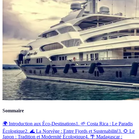
Sommaire
🌍 Introduction aux Éco-Destinations
1. 🌱 Costa Rica : Le Paradis
Écologique
2. 🌊 La Norvège : Entre Fjords et Sustenabilité
3. 🌻 Le
Japon : Tradition et Modernité Écologique
4. 🌴 Madagascar :