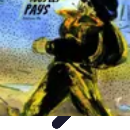
Eco Destinations
Activités Écologiques
Choix et Conseils
Inspiration de
Voyage
Destinations
Guides de Voyage
Eco Destinations