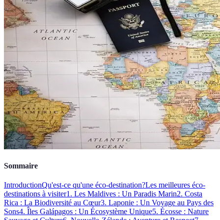
Sommaire
Introduction
Qu'est-ce qu'une éco-destination?
Les meilleures éco-
destinations à visiter
1. Les Maldives : Un Paradis Marin
2. Costa
Rica : La Biodiversité au Cœur
3. Laponie : Un Voyage au Pays des
Sons
4. Îles Galápagos : Un Écosystème Unique
5. Écosse : Nature