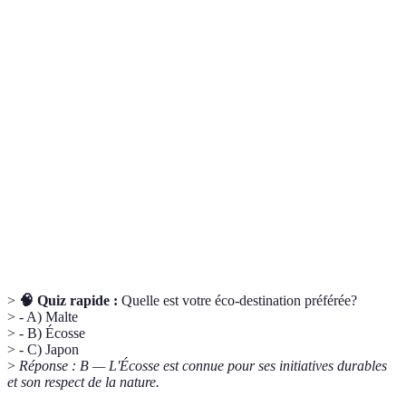
Terme
Définition
Forme de tourisme qui respecte l'environnement
Écotourisme
et favorise la conservation des ressources
naturelles.
Pratique visant à répondre aux besoins actuels
Développement
sans compromettre la capacité des générations
durable
futures à répondre aux leurs.
Élément du territoire, comme un parc naturel,
Aire protégée
protégé pour préserver son écosystème.
>
🧠 Quiz rapide :
Quelle est votre éco-destination préférée?
> - A) Malte
> - B) Écosse
> - C) Japon
>
Réponse : B — L'Écosse est connue pour ses initiatives durables
et son respect de la nature.