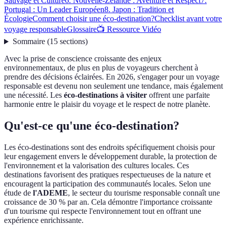
Sauvage et Culture
6. Nouvelle-Zélande : Aventure et Respect
7.
Portugal : Un Leader Européen
8. Japon : Tradition et
Écologie
Comment choisir une éco-destination?
Checklist avant votre
voyage responsable
Glossaire
📺 Ressource Vidéo
Sommaire
(
15
sections
)
Avec la prise de conscience croissante des enjeux
environnementaux, de plus en plus de voyageurs cherchent à
prendre des décisions éclairées. En 2026, s'engager pour un voyage
responsable est devenu non seulement une tendance, mais également
une nécessité. Les
éco-destinations à visiter
offrent une parfaite
harmonie entre le plaisir du voyage et le respect de notre planète.
Qu'est-ce qu'une éco-destination?
Les éco-destinations sont des endroits spécifiquement choisis pour
leur engagement envers le développement durable, la protection de
l'environnement et la valorisation des cultures locales. Ces
destinations favorisent des pratiques respectueuses de la nature et
encouragent la participation des communautés locales. Selon une
étude de
l'ADEME
, le secteur du tourisme responsable connaît une
croissance de 30 % par an. Cela démontre l'importance croissante
d'un tourisme qui respecte l'environnement tout en offrant une
expérience enrichissante.