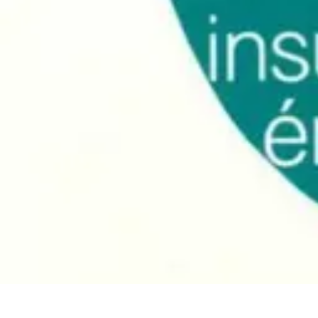
Eco Destinations
Activités Écologiques
Choix et Conseils
Inspiration de Voyage
Destinat
Eco Destinations