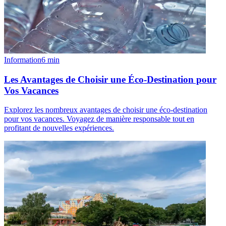
Information
6
min
Les Avantages de Choisir une Éco-Destination pour
Vos Vacances
Explorez les nombreux avantages de choisir une éco-destination
pour vos vacances. Voyagez de manière responsable tout en
profitant de nouvelles expériences.