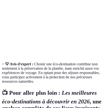
Forme de tourisme responsable qui vise à préserver
Écotourisme
l'environnement et à respecter les cultures locales.
Diversité des formes de vie dans un écosystème,
Biodiversité
qui est essentielle pour la santé des écosystèmes.
Capacité à satisfaire les besoins présents sans
Durabilité
compromettre la capacité des futures générations à
satisfaire les leurs.
>
💡 Avis d'expert :
Choisir une éco-destination contribue non
seulement à la préservation de la planète, mais enrichit aussi vos
expériences de voyage. En optant pour des séjours responsables,
vous participez activement à la protection de nos précieuses
ressources naturelles.
📺 Pour aller plus loin :
Les meilleures
éco-destinations à découvrir en 2026
, une
analyse complète de ces lieux inspirants.