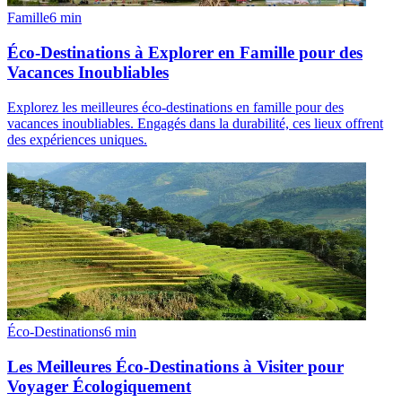
Famille
6
min
Éco-Destinations à Explorer en Famille pour des
Vacances Inoubliables
Explorez les meilleures éco-destinations en famille pour des
vacances inoubliables. Engagés dans la durabilité, ces lieux offrent
des expériences uniques.
Éco-Destinations
6
min
Les Meilleures Éco-Destinations à Visiter pour
Voyager Écologiquement