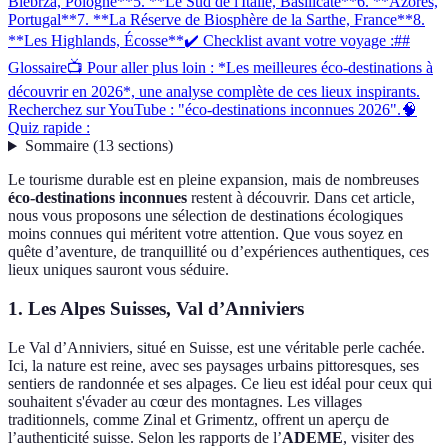
Biebrza, Pologne**
5. **Le Sud de l'Italie, Basilicate**
6. **Azores,
Portugal**
7. **La Réserve de Biosphère de la Sarthe, France**
8.
**Les Highlands, Écosse**
✔️ Checklist avant votre voyage :
##
Glossaire
📺 Pour aller plus loin : *Les meilleures éco-destinations à
découvrir en 2026*, une analyse complète de ces lieux inspirants.
Recherchez sur YouTube : "éco-destinations inconnues 2026".
🧠
Quiz rapide :
Sommaire
(
13
sections
)
Le tourisme durable est en pleine expansion, mais de nombreuses
éco-destinations inconnues
restent à découvrir. Dans cet article,
nous vous proposons une sélection de destinations écologiques
moins connues qui méritent votre attention. Que vous soyez en
quête d’aventure, de tranquillité ou d’expériences authentiques, ces
lieux uniques sauront vous séduire.
1.
Les Alpes Suisses, Val d’Anniviers
Le Val d’Anniviers, situé en Suisse, est une véritable perle cachée.
Ici, la nature est reine, avec ses paysages urbains pittoresques, ses
sentiers de randonnée et ses alpages. Ce lieu est idéal pour ceux qui
souhaitent s'évader au cœur des montagnes. Les villages
traditionnels, comme Zinal et Grimentz, offrent un aperçu de
l’authenticité suisse. Selon les rapports de l’
ADEME
, visiter des