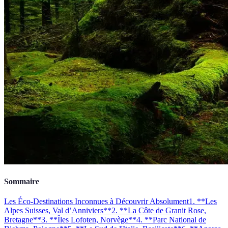
Sommaire
Les Éco-Destinations Inconnues à Découvrir Absolument
1. **Les
Alpes Suisses, Val d’Anniviers**
2. **La Côte de Granit Rose,
Bretagne**
3. **Îles Lofoten, Norvège**
4. **Parc National de