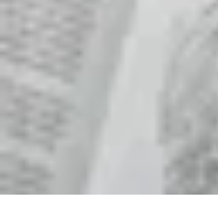
Eco Destinations
Activités Écologiques
Choix et Conseils
Inspiration de Voyage
Destinat
Eco Destinations