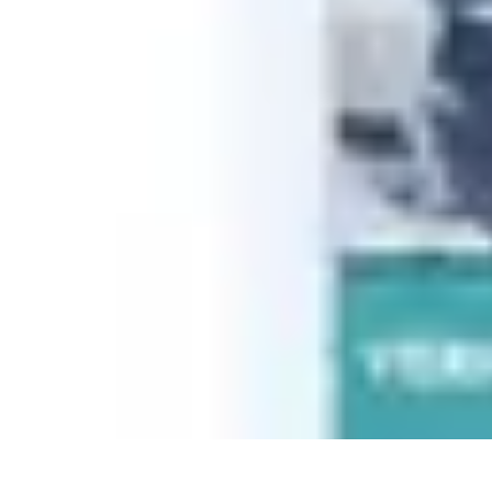
Eco Destinations
Activités Écologiques
Choix et Conseils
Inspiration de Voyage
Destinat
Eco Destinations