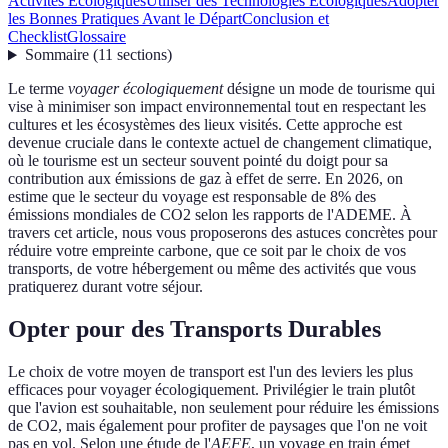
Activités Écologiques
Utiliser des Technologies Écologiques
Adopter
les Bonnes Pratiques Avant le Départ
Conclusion et
Checklist
Glossaire
Sommaire
(
11
sections
)
Le terme
voyager écologiquement
désigne un mode de tourisme qui
vise à minimiser son impact environnemental tout en respectant les
cultures et les écosystèmes des lieux visités. Cette approche est
devenue cruciale dans le contexte actuel de changement climatique,
où le tourisme est un secteur souvent pointé du doigt pour sa
contribution aux émissions de gaz à effet de serre. En 2026, on
estime que le secteur du voyage est responsable de 8% des
émissions mondiales de CO2 selon les rapports de l'ADEME. À
travers cet article, nous vous proposerons des astuces concrètes pour
réduire votre empreinte carbone, que ce soit par le choix de vos
transports, de votre hébergement ou même des activités que vous
pratiquerez durant votre séjour.
Opter pour des Transports Durables
Le choix de votre moyen de transport est l'un des leviers les plus
efficaces pour voyager écologiquement. Privilégier le train plutôt
que l'avion est souhaitable, non seulement pour réduire les émissions
de CO2, mais également pour profiter de paysages que l'on ne voit
pas en vol. Selon une étude de l'
AEFE
, un voyage en train émet