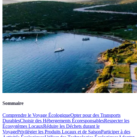
Sommaire
Comprendre le Voyage Écologique
Opter pour des Transports
Durables
Choisir des Hébergements Écoresponsables
Respecter les
Écosystèmes Locaux
Réduire les Déchets durant le
Voyage
Privilégier les Produits Locaux et de Saison
Participer à des