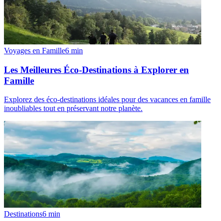
Voyages en Famille
6
min
Les Meilleures Éco-Destinations à Explorer en
Famille
Explorez des éco-destinations idéales pour des vacances en famille
inoubliables tout en préservant notre planète.
Destinations
6
min