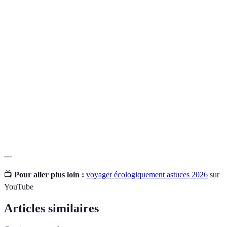
Terme
Définition
Empreinte
Mesure de l'impact environnemental d'une activité,
carbone
exprimée en équivalent CO2.
Forme de tourisme visant à minimiser l'impact
Écotourisme
écologique tout en préservant les cultures locales.
Aliments ou biens produits dans la région où vous
Produits
voyagez, réduisant ainsi les émissions liées au
locaux
transport.
---
📺
Pour aller plus loin :
voyager écologiquement astuces 2026
sur
YouTube
Articles similaires