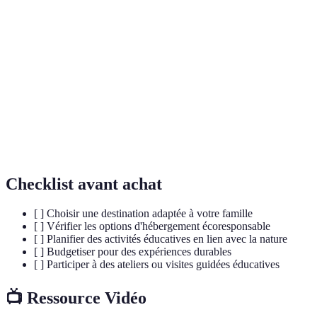
Éco-
Un lieu qui développe des pratiques durables pour
destination
minimiser l'impact environnemental du tourisme.
La diversité des espèces vivantes dans un
Biodiversité
écosystème donné, essentielle pour un
environnement sain.
Un modèle de tourisme qui vise à réduire l'impact
Tourisme
sur l'environnement et à respecter les cultures
durable
locales.
Checklist avant achat
[ ] Choisir une destination adaptée à votre famille
[ ] Vérifier les options d'hébergement écoresponsable
[ ] Planifier des activités éducatives en lien avec la nature
[ ] Budgetiser pour des expériences durables
[ ] Participer à des ateliers ou visites guidées éducatives
📺 Ressource Vidéo