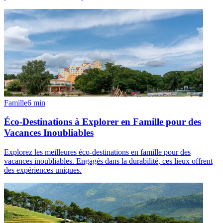
Famille
6
min
Éco-Destinations à Explorer en Famille pour des
Vacances Inoubliables
Explorez les meilleures éco-destinations en famille pour des
vacances inoubliables. Engagés dans la durabilité, ces lieux offrent
des expériences uniques.