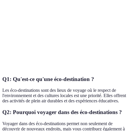
Canada
Randonnées, kayak
responsable
Alpes
Accès véhicules
Ski, culture alpine
suisses
électriques uniquement
Kayak, expositions
90% d'infrastructure
Norvège
écologiques
hôtelière certifiée
Ateliers, exploration
Utilisation de ressources
Bali
culturelle
renouvelables
Q1: Qu'est-ce qu'une éco-destination ?
Les éco-destinations sont des lieux de voyage où le respect de
l'environnement et des cultures locales est une priorité. Elles offrent
des activités de plein air durables et des expériences éducatives.
Q2: Pourquoi voyager dans des éco-destinations ?
Voyager dans des éco-destinations permet non seulement de
découvrir de nouveaux endroits, mais vous contribuez également à