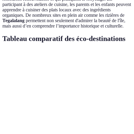
participant à des ateliers de cuisine, les parents et les enfants peuvent
apprendre à cuisiner des plats locaux avec des ingrédients
organiques. De nombreux sites en plein air comme les rizières de
Tegalalang
permettent non seulement d'admirer la beauté de l'île,
mais aussi d’en comprendre l’importance historique et culturelle.
Tableau comparatif des éco-destinations
Destination
Activités principales
Engagement écologique
Îles
Plages, randonnées
Politiques de réduction
Canaries
volcaniques
d'empreinte carbone
Nouvelle-
Randonnées, ateliers
Conservation exemplaire
Zélande
nature
et sensibilisation
Parcs nationaux,
5% de la biodiversité
Costa Rica
rafting
mondiale
10% de tourisme