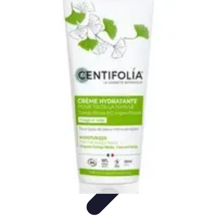
Eco Destinations
Activités Écologiques
Choix et Conseils
Inspiration de
Voyage
Destinations
Guides de Voyage
Eco Destinations