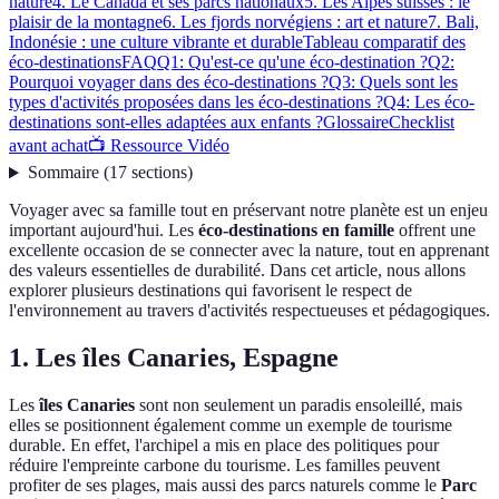
nature
4. Le Canada et ses parcs nationaux
5. Les Alpes suisses : le
plaisir de la montagne
6. Les fjords norvégiens : art et nature
7. Bali,
Indonésie : une culture vibrante et durable
Tableau comparatif des
éco-destinations
FAQ
Q1: Qu'est-ce qu'une éco-destination ?
Q2:
Pourquoi voyager dans des éco-destinations ?
Q3: Quels sont les
types d'activités proposées dans les éco-destinations ?
Q4: Les éco-
destinations sont-elles adaptées aux enfants ?
Glossaire
Checklist
avant achat
📺 Ressource Vidéo
Sommaire
(
17
sections
)
Voyager avec sa famille tout en préservant notre planète est un enjeu
important aujourd'hui. Les
éco-destinations en famille
offrent une
excellente occasion de se connecter avec la nature, tout en apprenant
des valeurs essentielles de durabilité. Dans cet article, nous allons
explorer plusieurs destinations qui favorisent le respect de
l'environnement au travers d'activités respectueuses et pédagogiques.
1. Les îles Canaries, Espagne
Les
îles Canaries
sont non seulement un paradis ensoleillé, mais
elles se positionnent également comme un exemple de tourisme
durable. En effet, l'archipel a mis en place des politiques pour
réduire l'empreinte carbone du tourisme. Les familles peuvent
profiter de ses plages, mais aussi des parcs naturels comme le
Parc