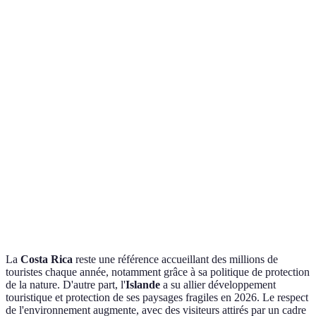
Destination
Attrait principal
Durabilité
Activités propo
Randonnée,
Biodiversité
Costa Rica
Haute
observation
incroyable
d'oiseaux
Faune maritime
Saisons des auro
Islande
Très haute
unique
boréales
Fjords
Kayak, randonn
Norvège
Haute
majestueux
en montagne
Paysages
Visites de châte
Écosse
Moyenne
historiques
et nature
La
Costa Rica
reste une référence accueillant des millions de
touristes chaque année, notamment grâce à sa politique de protection
de la nature. D'autre part, l'
Islande
a su allier développement
touristique et protection de ses paysages fragiles en 2026. Le respect
de l'environnement augmente, avec des visiteurs attirés par un cadre