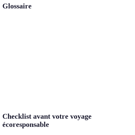
Glossaire
Terme
Définition
Un lieu de voyage qui pratique le tourisme
Éco-destination
durable en minimisant son impact
environnemental.
Une forme de camping alliant luxe et
Glamping
immersion en nature.
Un modèle de tourisme qui implique
Tourisme
activement les communautés locales dans le
communautaire
processus touristique.
Checklist avant votre voyage
écoresponsable