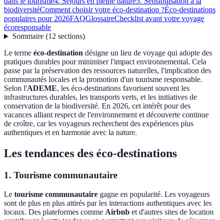
dans le tourisme
4. Séjours en pleine nature
5. Sensibilisation à la
biodiversité
Comment choisir votre éco-destination ?
Éco-destinations
populaires pour 2026
FAQ
Glossaire
Checklist avant votre voyage
écoresponsable
Sommaire
(
12
sections
)
Le terme
éco-destination
désigne un lieu de voyage qui adopte des
pratiques durables pour minimiser l'impact environnemental. Cela
passe par la préservation des ressources naturelles, l'implication des
communautés locales et la promotion d'un tourisme responsable.
Selon l'
ADEME
, les éco-destinations favorisent souvent les
infrastructures durables, les transports verts, et les initiatives de
conservation de la biodiversité. En 2026, cet intérêt pour des
vacances alliant respect de l'environnement et découverte continue
de croître, car les voyageurs recherchent des expériences plus
authentiques et en harmonie avec la nature.
Les tendances des éco-destinations
1. Tourisme communautaire
Le
tourisme communautaire
gagne en popularité. Les voyageurs
sont de plus en plus attirés par les interactions authentiques avec les
locaux. Des plateformes comme
Airbnb
et d'autres sites de location