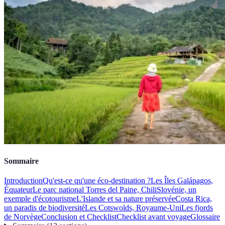
Sommaire
Introduction
Qu'est-ce qu'une éco-destination ?
Les Îles Galápagos,
Équateur
Le parc national Torres del Paine, Chili
Slovénie, un
exemple d'écotourisme
L'Islande et sa nature préservée
Costa Rica,
un paradis de biodiversité
Les Cotswolds, Royaume-Uni
Les fjords
de Norvège
Conclusion et Checklist
Checklist avant voyage
Glossaire