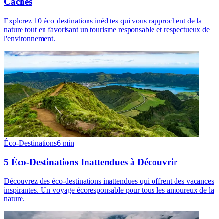
Cachés
Explorez 10 éco-destinations inédites qui vous rapprochent de la
nature tout en favorisant un tourisme responsable et respectueux de
l'environnement.
Éco-Destinations
6
min
5 Éco-Destinations Inattendues à Découvrir
Découvrez des éco-destinations inattendues qui offrent des vacances
inspirantes. Un voyage écoresponsable pour tous les amoureux de la
nature.