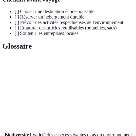
[ ] Choisir une destination écoresponsable
[ ] Réserver un hébergement durable
[ ] Prévoir des activités respectueuses de l'environnement
[ ] Emporter des articles réutilisables (bouteilles, sacs)
[ ] Soutenir les entreprises locales
Glossaire
Terme
Définition
Forme de tourisme axée sur la préservation de la
Écotourisme
nature et le respect des cultures locales.
Capacité à répondre aux besoins du présent sans
Durabilité
compromettre la capacité des générations futures à
répondre aux leurs.
|
Biodiversité
| Variété des espèces vivantes dans un environnement