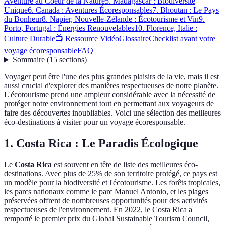
Aventure au Coeur de la Nature
5. Madagascar : Biodiversité
Unique
6. Canada : Aventures Écoresponsables
7. Bhoutan : Le Pays
du Bonheur
8. Napier, Nouvelle-Zélande : Écotourisme et Vin
9.
Porto, Portugal : Énergies Renouvelables
10. Florence, Italie :
Culture Durable
📺 Ressource Vidéo
Glossaire
Checklist avant votre
voyage écoresponsable
FAQ
Sommaire
(
15
sections
)
Voyager peut être l'une des plus grandes plaisirs de la vie, mais il est
aussi crucial d'explorer des manières respectueuses de notre planète.
L'écotourisme prend une ampleur considérable avec la nécessité de
protéger notre environnement tout en permettant aux voyageurs de
faire des découvertes inoubliables. Voici une sélection des meilleures
éco-destinations à visiter pour un voyage écoresponsable.
1. Costa Rica : Le Paradis Écologique
Le
Costa Rica
est souvent en tête de liste des meilleures éco-
destinations. Avec plus de 25% de son territoire protégé, ce pays est
un modèle pour la biodiversité et l'écotourisme. Les forêts tropicales,
les parcs nationaux comme le parc Manuel Antonio, et les plages
préservées offrent de nombreuses opportunités pour des activités
respectueuses de l'environnement. En 2022, le Costa Rica a
remporté le premier prix du Global Sustainable Tourism Council,