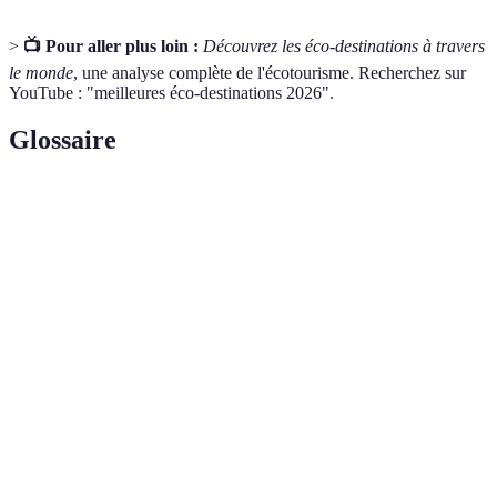
>
📺 Pour aller plus loin :
Découvrez les éco-destinations à travers
le monde
, une analyse complète de l'écotourisme. Recherchez sur
YouTube : "meilleures éco-destinations 2026".
Glossaire
Terme
Définition
Forme de tourisme axée sur la découverte des
Écotourisme
environnements naturels tout en minimisant
l'impact sur ceux-ci.
Variété des formes de vie sur Terre, signifiant la
Biodiversité
richesse des espèces d'animaux et de plantes.
Développement qui répond aux besoins du
Développement
présent sans compromettre la capacité des
durable
générations futures à répondre aux leurs.