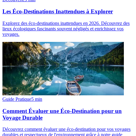
Les Éco-Destinations Inattendues à Explorer
Explorez des éco-destinations inattendues en 2026. Découvrez des
lieux écologiques fascinants souvent négligés et enrichissez vos
voyages.
Guide Pratique
5
min
Comment Évaluer une Éco-Destination pour un
Voyage Durable
Découvrez comment évaluer une éco-destination pour vos voyages
durables et respectueux de l'environnement grâce à notre guide