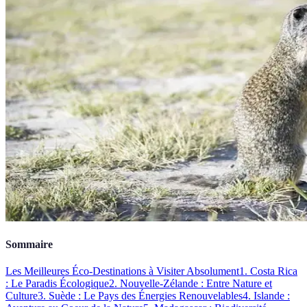
Sommaire
Les Meilleures Éco-Destinations à Visiter Absolument
1. Costa Rica
: Le Paradis Écologique
2. Nouvelle-Zélande : Entre Nature et
Culture
3. Suède : Le Pays des Énergies Renouvelables
4. Islande :