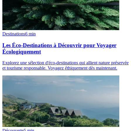
Destinations
6
min
Les Éco-Destinations à Découvrir pour Voyager
Écologiquement
Explorez une sélection d'éco-destinations qui allient nature préservée
et tourisme responsable. Voyagez éthiquement dès maintenant.
Découverte
5
min