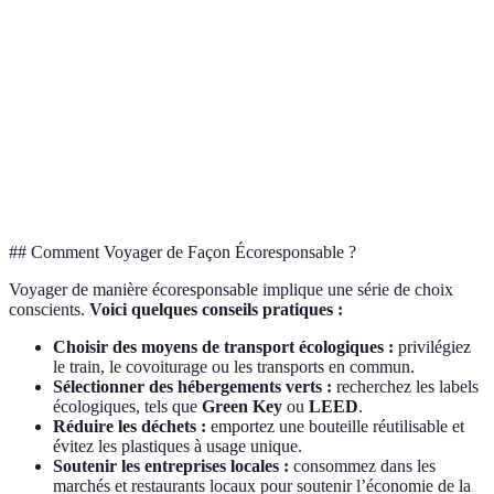
Ex
Islande
paysages
Économie verte
na
volcaniques
Zones côtières et
Portugal
Protection maritime
Pl
biodiversité
Nouvelle-
Avantages de
Mu
Reforestation
Zélande
conservation
ra
## Comment Voyager de Façon Écoresponsable ?
Voyager de manière écoresponsable implique une série de choix
conscients.
Voici quelques conseils pratiques :
Choisir des moyens de transport écologiques :
privilégiez
le train, le covoiturage ou les transports en commun.
Sélectionner des hébergements verts :
recherchez les labels
écologiques, tels que
Green Key
ou
LEED
.
Réduire les déchets :
emportez une bouteille réutilisable et
évitez les plastiques à usage unique.
Soutenir les entreprises locales :
consommez dans les
marchés et restaurants locaux pour soutenir l’économie de la