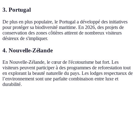
3. Portugal
De plus en plus populaire, le Portugal a développé des initiatives
pour protéger sa biodiversité maritime. En 2026, des projets de
conservation des zones côtières attirent de nombreux visiteurs
désireux de s'impliquer.
4. Nouvelle-Zélande
En Nouvelle-Zélande, le cœur de l'écotourisme bat fort. Les
visiteurs peuvent participer à des programmes de reforestation tout
en explorant la beauté naturelle du pays. Les lodges respectueux de
l’environnement sont une parfaite combinaison entre luxe et
durabilité.
Destination
Attrait principal
Engagement écologique
Ac
Biodiversité et
Ac
Costa Rica
Énergie renouvelable
parcs nationaux
air
Geysers et