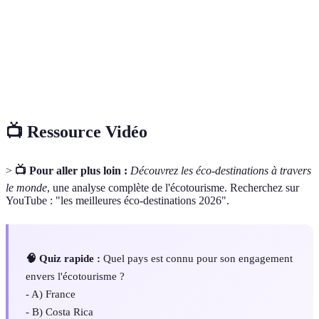
Variété des espèces vivantes dans un habitat
Biodiversité
donné.
Empreinte
Mesure de l'impact des activités humaines sur
carbone
l'environnement.
📺 Ressource Vidéo
>
📺 Pour aller plus loin :
Découvrez les éco-destinations à travers
le monde
, une analyse complète de l'écotourisme. Recherchez sur
YouTube : "les meilleures éco-destinations 2026".
🧠 Quiz rapide :
Quel pays est connu pour son engagement
envers l'écotourisme ?
- A) France
- B) Costa Rica