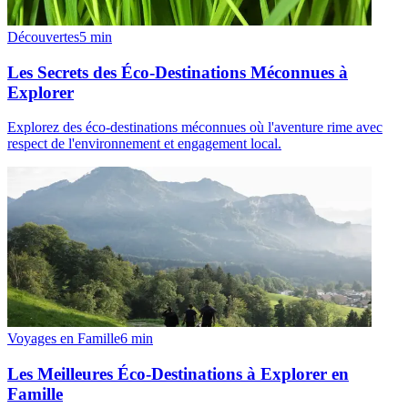
Découvertes
5
min
Les Secrets des Éco-Destinations Méconnues à
Explorer
Explorez des éco-destinations méconnues où l'aventure rime avec
respect de l'environnement et engagement local.
Voyages en Famille
6
min
Les Meilleures Éco-Destinations à Explorer en
Famille