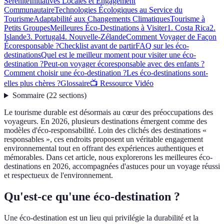
Sérénité
Initiatives Locales et Engagement
Communautaire
Technologies Écologiques au Service du
Tourisme
Adaptabilité aux Changements Climatiques
Tourisme à
Petits Groupes
Meilleures Éco-Destinations à Visiter
1. Costa Rica
2.
Islande
3. Portugal
4. Nouvelle-Zélande
Comment Voyager de Façon
Écoresponsable ?
Checklist avant de partir
FAQ sur les éco-
destinations
Quel est le meilleur moment pour visiter une éco-
destination ?
Peut-on voyager écoresponsable avec des enfants ?
Comment choisir une éco-destination ?
Les éco-destinations sont-
elles plus chères ?
Glossaire
📺 Ressource Vidéo
Sommaire
(
22
sections
)
Le tourisme durable est désormais au cœur des préoccupations des
voyageurs. En 2026, plusieurs destinations émergent comme des
modèles d'éco-responsabilité. Loin des clichés des destinations «
responsables », ces endroits proposent un véritable engagement
environnemental tout en offrant des expériences authentiques et
mémorables. Dans cet article, nous explorerons les meilleures éco-
destinations en 2026, accompagnées d'astuces pour un voyage réussi
et respectueux de l'environnement.
Qu'est-ce qu'une éco-destination ?
Une éco-destination est un lieu qui privilégie la durabilité et la