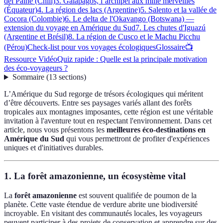
del Paine (Chili)
3. Galápagos, l’archipel aux mille merveilles
(Équateur)
4. La région des lacs (Argentine)
5. Salento et la vallée de
Cocora (Colombie)
6. Le delta de l'Okavango (Botswana) —
extension du voyage en Amérique du Sud
7. Les chutes d'Iguazú
(Argentine et Brésil)
8. La région de Cusco et le Machu Picchu
(Pérou)
Check-list pour vos voyages écologiques
Glossaire
📺
Ressource Vidéo
Quiz rapide : Quelle est la principale motivation
des éco-voyageurs ?
Sommaire
(
13
sections
)
L’Amérique du Sud regorge de trésors écologiques qui méritent
d’être découverts. Entre ses paysages variés allant des forêts
tropicales aux montagnes imposantes, cette région est une véritable
invitation à l'aventure tout en respectant l'environnement. Dans cet
article, nous vous présentons les
meilleures éco-destinations en
Amérique du Sud
qui vous permettront de profiter d'expériences
uniques et d'initiatives durables.
1. La forêt amazonienne, un écosystème vital
La
forêt amazonienne
est souvent qualifiée de poumon de la
planète. Cette vaste étendue de verdure abrite une biodiversité
incroyable. En visitant des communautés locales, les voyageurs
peuvent participer à des projets de conservation et apprendre sur des