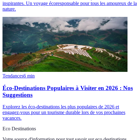
inspirantes. Un voyage écoresponsable pour tous les amoureux de la
nature.
Tendances
6
min
Éco-Destinations Populaires à Visiter en 2026 : Nos
Suggestions
Explorez les éco-destinations les plus populaires de 2026 et
engagez-vous pour un tourisme durable lors de vos prochaines
vacances.
Eco Destinations
Votre source d'information pour tout savoir sur
eco destinations
.