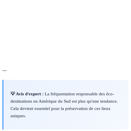
bien-être des communautés locales.
Diversité des formes de vie sur Terre, incluant la
Biodiversité
variabilité des espèces et des écosystèmes.
Capacité à répondre aux besoins du présent sans
Durabilité
compromettre la capacité des générations futures à
répondre aux leurs.
---
💡 Avis d'expert :
La fréquentation responsable des éco-
destinations en Amérique du Sud est plus qu'une tendance.
Cela devient essentiel pour la préservation de ces lieux
uniques.