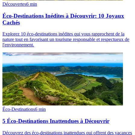
Découvertes
6
min
Éco-Destinations Inédites à Découvrir: 10 Joyaux
Cachés
Explorez 10 éco-destinations inédites qui vous rapprochent de la
nature tout en favorisant un tourisme responsable et respectueux de
l'environnement.
Éco-Destinations
6
min
5 Éco-Destinations Inattendues à Découvrir
Découvrez des éco-destinations inattendues qui offrent des vacances