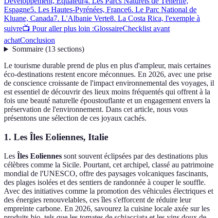
Développement, Équateur
4. Les Parcs Naturels de Ténérife,
Espagne
5. Les Hautes-Pyrénées, France
6. Le Parc National de
Kluane, Canada
7. L'Albanie Verte
8. La Costa Rica, l'exemple à
suivre
📺 Pour aller plus loin :
Glossaire
Checklist avant
achat
Conclusion
Sommaire
(
13
sections
)
Le tourisme durable prend de plus en plus d'ampleur, mais certaines
éco-destinations restent encore méconnues. En 2026, avec une prise
de conscience croissante de l'impact environnemental des voyages, il
est essentiel de découvrir des lieux moins fréquentés qui offrent à la
fois une beauté naturelle époustouflante et un engagement envers la
préservation de l'environnement. Dans cet article, nous vous
présentons une sélection de ces joyaux cachés.
1. Les Îles Eoliennes, Italie
Les
Îles Eoliennes
sont souvent éclipsées par des destinations plus
célèbres comme la Sicile. Pourtant, cet archipel, classé au patrimoine
mondial de l'UNESCO, offre des paysages volcaniques fascinants,
des plages isolées et des sentiers de randonnée à couper le souffle.
Avec des initiatives comme la promotion des véhicules électriques et
des énergies renouvelables, ces îles s'efforcent de réduire leur
empreinte carbone. En 2026, savourez la cuisine locale axée sur les
produits bio, tels que les tomates de schiacciata et les vins doux de