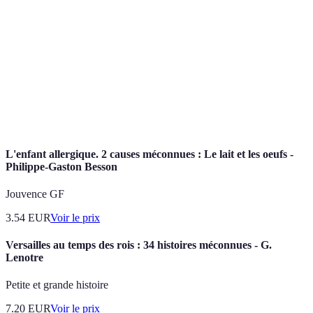
nature tout en préservant l'environnement.
Variété des formes de vie dans un environnement
Biodiversité
donné, essentielle pour la santé de l'écosystème.
Capacité à répondre aux besoins du présent sans
Durabilité
compromettre la capacité des générations futures à
répondre aux leurs.
L'enfant allergique. 2 causes méconnues : Le lait et les oeufs -
Philippe-Gaston Besson
Jouvence GF
3.54
EUR
Voir le prix
Versailles au temps des rois : 34 histoires méconnues - G.
Lenotre
Petite et grande histoire
7.20
EUR
Voir le prix