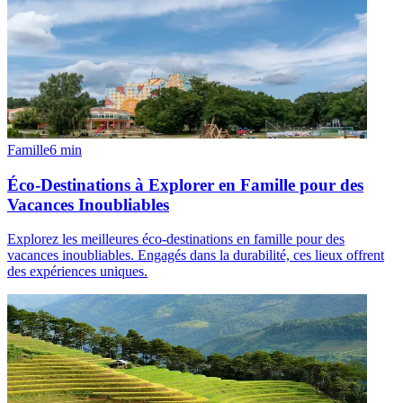
Famille
6
min
Éco-Destinations à Explorer en Famille pour des
Vacances Inoubliables
Explorez les meilleures éco-destinations en famille pour des
vacances inoubliables. Engagés dans la durabilité, ces lieux offrent
des expériences uniques.