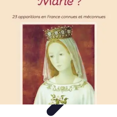
Eco Destinations
Activités Écologiques
Choix et Conseils
Inspiration de
Voyage
Destinations
Guides de Voyage
Eco Destinations