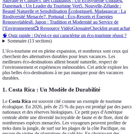
Sauvage et Culture
3. Îles Galápagos : Un Écosystème Unique
4.
Danemark : Un Leader du Tourisme Vert
5. Nouvelle-Zélande :
Beauté Naturelle et Sensibilisation Écologique
6. Madagascar : La
Biodiversité Menacée
7. Portugal : Éco-Resorts et Énergies
Renouvelables
8. Japon : Tradition et Modernité au Service de
l’Environnement
📺 Ressource Vidéo
Glossaire
Checklist avant achat
🧠 Quiz rapide : Qu'est-ce qui caractérise un éco-tourisme réussi ?
Sommaire
(
13
sections
)
L’éco-tourisme est en pleine expansion, et nombreux sont ceux qui
cherchent des alternatives durables pour leurs vacances. Les
meilleures éco-destinations allient beauté naturelle, respect de
l’environnement et expériences mémorables. Cet article explore les
plus belles éco-destinations à ne pas manquer pour des vacances
durables.
1. Costa Rica : Un Modèle de Durabilité
Le
Costa Rica
est souvent cité comme un exemple de tourisme
écologique. En 2026, près de 25 % du pays est protégé par des parcs
nationaux et des réserves biologiques. Ce petit pays d'Amérique
centrale abrite une diversité incroyable de faune et de flore, dont de
nombreuses espèces menacées. Les voyageurs peuvent profiter de
treks dans la jungle, de surf sur les plages de la côte Pacifique, ou
encore de visites de plantations de café bio. En choisissant des