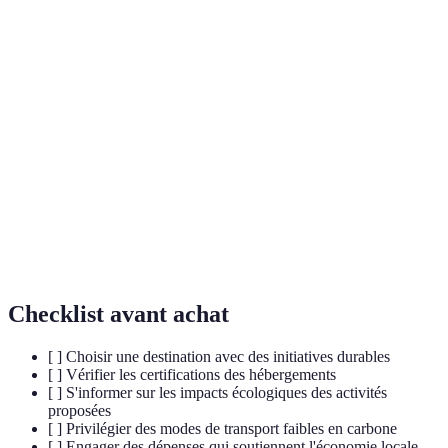
Terme
Définition
Éco-
Forme de tourisme qui a un impact positif sur
tourisme
l'environnement et les communautés locales.
Variété des espèces vivantes sur Terre, essentielle
Biodiversité
pour maintenir les écosystèmes.
Capacité à maintenir des pratiques responsables sur
Durabilité
le long terme sur le plan environnemental, social et
économique.
Checklist avant achat
[ ] Choisir une destination avec des initiatives durables
[ ] Vérifier les certifications des hébergements
[ ] S'informer sur les impacts écologiques des activités
proposées
[ ] Privilégier des modes de transport faibles en carbone
[ ] Engager des dépenses qui soutiennent l'économie locale