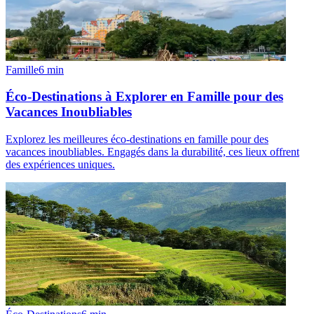
Famille
6
min
Éco-Destinations à Explorer en Famille pour des
Vacances Inoubliables
Explorez les meilleures éco-destinations en famille pour des
vacances inoubliables. Engagés dans la durabilité, ces lieux offrent
des expériences uniques.