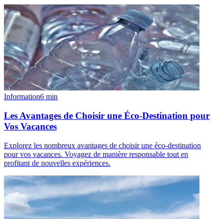
Information
6
min
Les Avantages de Choisir une Éco-Destination pour
Vos Vacances
Explorez les nombreux avantages de choisir une éco-destination
pour vos vacances. Voyagez de manière responsable tout en
profitant de nouvelles expériences.