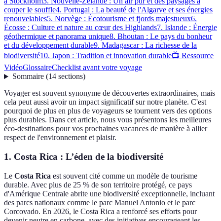
à Stockholm
3. Nouvelle-Zélande : Un air pur et des paysages à
couper le souffle
4. Portugal : La beauté de l'Algarve et ses énergies
renouvelables
5. Norvège : Écotourisme et fjords majestueux
6.
Écosse : Culture et nature au cœur des Highlands
7. Islande : Énergie
géothermique et panorama unique
8. Bhoutan : Le pays du bonheur
et du développement durable
9. Madagascar : La richesse de la
biodiversité
10. Japon : Tradition et innovation durable
📺 Ressource
Vidéo
Glossaire
Checklist avant votre voyage
Sommaire
(
14
sections
)
Voyager est souvent synonyme de découvertes extraordinaires, mais
cela peut aussi avoir un impact significatif sur notre planète. C'est
pourquoi de plus en plus de voyageurs se tournent vers des options
plus durables. Dans cet article, nous vous présentons les meilleures
éco-destinations pour vos prochaines vacances de manière à allier
respect de l'environnement et plaisir.
1. Costa Rica : L’éden de la biodiversité
Le
Costa Rica
est souvent cité comme un modèle de tourisme
durable. Avec plus de 25 % de son territoire protégé, ce pays
d'Amérique Centrale abrite une biodiversité exceptionnelle, incluant
des parcs nationaux comme le parc Manuel Antonio et le parc
Corcovado. En 2026, le Costa Rica a renforcé ses efforts pour
devenir neutre en carbone, avec des initiatives encourageant les