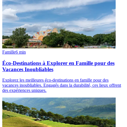
Famille
6
min
Éco-Destinations à Explorer en Famille pour des
Vacances Inoubliables
Explorez les meilleures éco-destinations en famille pour des
vacances inoubliables. Engagés dans la durabilité, ces lieux offrent
des expériences uniques.