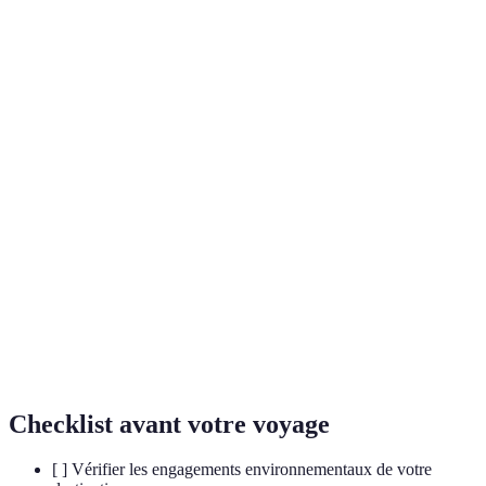
Terme
Définition
Forme de tourisme responsable qui réserve une
attention particulière à la conservation de
Écotourisme
l'environnement et au bien-être des populations
locales.
Variété des formes de vie sur Terre, allant des
Biodiversité
espèces animales aux végétales, et leur interaction
dans les écosystèmes.
Développement qui répond aux besoins du présent
Sustainable
sans compromettre la capacité des futures
Development
générations à satisfaire leurs propres besoins.
Checklist avant votre voyage
[ ] Vérifier les engagements environnementaux de votre