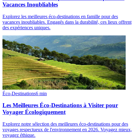
Vacances Inoubliables
Explorez les meilleures éco-destinations en famille pour des
vacances inoubliables. Engagés dans la durabilité, ces lieux offrent
des expériences uniques.
Éco-Destinations
6
min
Les Meilleures Éco-Destinations à Visiter pour
Voyager Écologiquement
Explorez notre sélection des meilleures éco-destinations pour des
voyages respectueux de l'environnement en 2026. Voyagez mieux,
voyagez éthique.