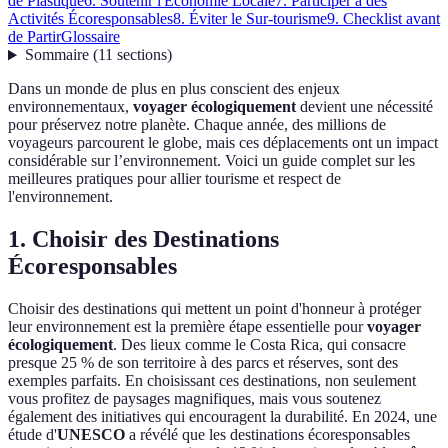
de Plastique
6. Soutenir l'Économie Locale
7. Participer à des
Activités Écoresponsables
8. Éviter le Sur-tourisme
9. Checklist avant
de Partir
Glossaire
Sommaire
(
11
sections
)
Dans un monde de plus en plus conscient des enjeux
environnementaux,
voyager écologiquement
devient une nécessité
pour préservez notre planète. Chaque année, des millions de
voyageurs parcourent le globe, mais ces déplacements ont un impact
considérable sur l’environnement. Voici un guide complet sur les
meilleures pratiques pour allier tourisme et respect de
l'environnement.
1. Choisir des Destinations
Écoresponsables
Choisir des destinations qui mettent un point d'honneur à protéger
leur environnement est la première étape essentielle pour
voyager
écologiquement
. Des lieux comme le Costa Rica, qui consacre
presque 25 % de son territoire à des parcs et réserves, sont des
exemples parfaits. En choisissant ces destinations, non seulement
vous profitez de paysages magnifiques, mais vous soutenez
également des initiatives qui encouragent la durabilité. En 2024, une
étude d'
UNESCO
a révélé que les destinations écoresponsables