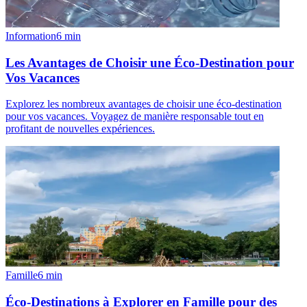
Information
6
min
Les Avantages de Choisir une Éco-Destination pour
Vos Vacances
Explorez les nombreux avantages de choisir une éco-destination
pour vos vacances. Voyagez de manière responsable tout en
profitant de nouvelles expériences.
Famille
6
min
Éco-Destinations à Explorer en Famille pour des