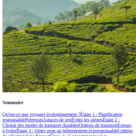
Sommaire
Qu'est-ce que voyager écologiquement ?
Étape 1 : Planification
responsable
Prérequis
Astuces de pro
Éviter les pièges
Étape 2 :
Choisir des modes de transport durables
Options de transport
Erreurs
à éviter
Étape 3 : Opter pour un hébergement écoresponsable
Critères