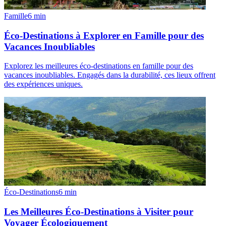
Famille
6
min
Éco-Destinations à Explorer en Famille pour des
Vacances Inoubliables
Explorez les meilleures éco-destinations en famille pour des
vacances inoubliables. Engagés dans la durabilité, ces lieux offrent
des expériences uniques.
Éco-Destinations
6
min
Les Meilleures Éco-Destinations à Visiter pour
Voyager Écologiquement