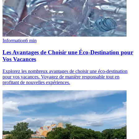
Information
6
min
Les Avantages de Choisir une Éco-Destination pour
Vos Vacances
Explorez les nombreux avantages de choisir une éco-destination
pour vos vacances. Voyagez de manière responsable tout en
profitant de nouvelles expériences.