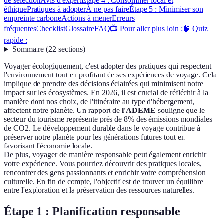
de sélection
Avis d'expert
Étape 4 : Consommer local et
éthique
Pratiques à adopter
À ne pas faire
Étape 5 : Minimiser son
empreinte carbone
Actions à mener
Erreurs
fréquentes
Checklist
Glossaire
FAQ
📺 Pour aller plus loin :
🧠 Quiz
rapide :
Sommaire
(
22
sections
)
Voyager écologiquement, c'est adopter des pratiques qui respectent
l'environnement tout en profitant de ses expériences de voyage. Cela
implique de prendre des décisions éclairées qui minimisent notre
impact sur les écosystèmes. En 2026, il est crucial de réfléchir à la
manière dont nos choix, de l'itinéraire au type d'hébergement,
affectent notre planète. Un rapport de
l'ADEME
souligne que le
secteur du tourisme représente près de 8% des émissions mondiales
de CO2. Le développement durable dans le voyage contribue à
préserver notre planète pour les générations futures tout en
favorisant l'économie locale.
De plus, voyager de manière responsable peut également enrichir
votre expérience. Vous pourriez découvrir des pratiques locales,
rencontrer des gens passionnants et enrichir votre compréhension
culturelle. En fin de compte, l'objectif est de trouver un équilibre
entre l'exploration et la préservation des ressources naturelles.
Étape 1 : Planification responsable