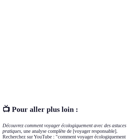
Terme
Définition
Pratiques de voyage qui respectent
Voyager
l'environnement et prônent le développement
écologiquement
durable.
Mesure des émissions de CO2 générées
Empreinte
directement ou indirectement par une activité
carbone
humaine.
Soutien aux producteurs et commerces locaux
Économie
pour favoriser le développement économique
locale
d'une région.
📺 Pour aller plus loin :
Découvrez comment voyager écologiquement avec des astuces
pratiques
, une analyse complète de [voyager responsable].
Recherchez sur YouTube : "comment voyager écologiquement