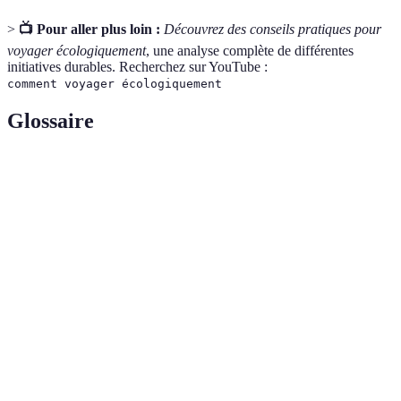
>
📺 Pour aller plus loin :
Découvrez des conseils pratiques pour
voyager écologiquement
, une analyse complète de différentes
initiatives durables. Recherchez sur YouTube :
comment voyager écologiquement
Glossaire
Terme
Définition
Voyage
Pratique de voyager tout en respectant
responsable
l'environnement et les cultures locales.
Tourisme qui vise à préserver l'environnement et à
Écotourisme
minimiser l'impact sur la nature.
Mode de vie qui cherche à réduire la quantité de
Zéro déchet
déchets produits.