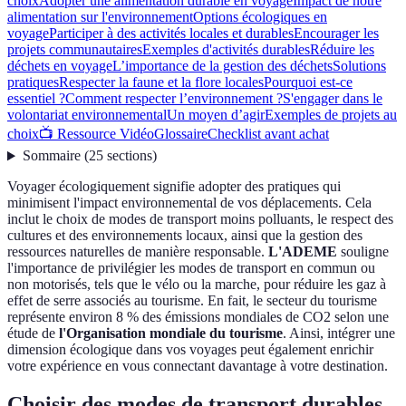
choix
Adopter une alimentation durable en voyage
Impact de notre
alimentation sur l'environnement
Options écologiques en
voyage
Participer à des activités locales et durables
Encourager les
projets communautaires
Exemples d'activités durables
Réduire les
déchets en voyage
L’importance de la gestion des déchets
Solutions
pratiques
Respecter la faune et la flore locales
Pourquoi est-ce
essentiel ?
Comment respecter l’environnement ?
S'engager dans le
volontariat environnemental
Un moyen d’agir
Exemples de projets au
choix
📺 Ressource Vidéo
Glossaire
Checklist avant achat
Sommaire
(
25
sections
)
Voyager écologiquement signifie adopter des pratiques qui
minimisent l'impact environnemental de vos déplacements. Cela
inclut le choix de modes de transport moins polluants, le respect des
cultures et des environnements locaux, ainsi que la gestion des
ressources naturelles de manière responsable.
L'ADEME
souligne
l'importance de privilégier les modes de transport en commun ou
non motorisés, tels que le vélo ou la marche, pour réduire les gaz à
effet de serre associés au tourisme. En fait, le secteur du tourisme
représente environ 8 % des émissions mondiales de CO2 selon une
étude de
l'Organisation mondiale du tourisme
. Ainsi, intégrer une
dimension écologique dans vos voyages peut également enrichir
votre expérience en vous connectant davantage à votre destination.
Choisir des modes de transport durables