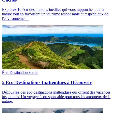
Explorez 10 éco-destinations inédites qui vous rapprochent de la
nature tout en favorisant un tourisme responsable et respectueux de
l'environnement.
Éco-Destinations
6
min
5 Éco-Destinations Inattendues à Découvrir
Découvrez des éco-destinations inattendues qui offrent des vacances
inspirantes. Un voyage écoresponsable pour tous les amoureux de la
nature.