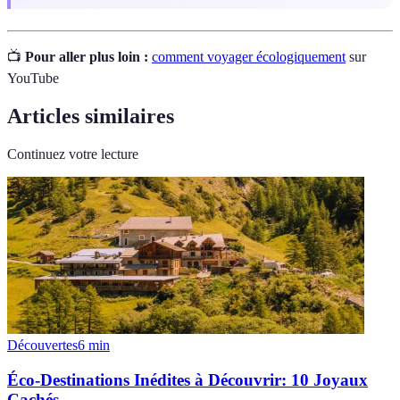
📺
Pour aller plus loin :
comment voyager écologiquement
sur
YouTube
Articles similaires
Continuez votre lecture
Découvertes
6
min
Éco-Destinations Inédites à Découvrir: 10 Joyaux
Cachés