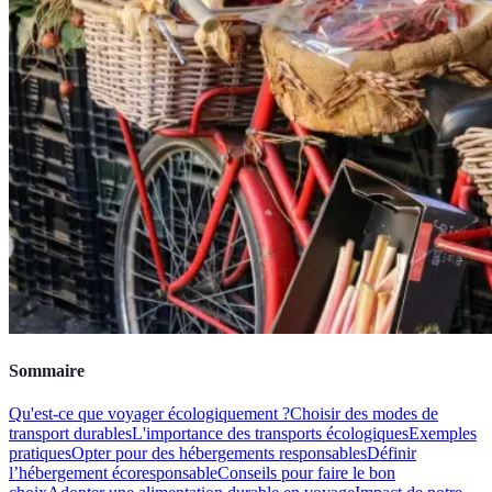
Sommaire
Qu'est-ce que voyager écologiquement ?
Choisir des modes de
transport durables
L'importance des transports écologiques
Exemples
pratiques
Opter pour des hébergements responsables
Définir
l’hébergement écoresponsable
Conseils pour faire le bon