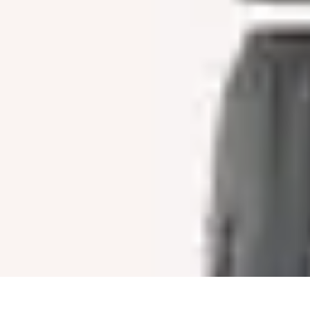
Eco Destinations
Activités Écologiques
Choix et Conseils
Inspiration de Voyage
Destinat
Eco Destinations