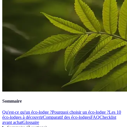
Sommaire
Qu'est-ce qu'un éco-lodge ?
Pourquoi choisir un éco-lodge ?
Les 10
éco-lodges à découvrir
Comparatif des éco-lodges
FAQ
Checklist
avant achat
Glossaire