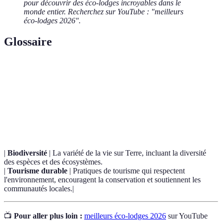
pour découvrir des éco-lodges incroyables dans le
monde entier. Recherchez sur YouTube : "meilleurs
éco-lodges 2026".
Glossaire
Terme
Définition
Énergie obtenue à partir de sources naturelles qui
Énergie
se reconstituent rapidement, comme le solaire ou
renouvelable
l'éolien.
|
Biodiversité
| La variété de la vie sur Terre, incluant la diversité
des espèces et des écosystèmes.
|
Tourisme durable
| Pratiques de tourisme qui respectent
l'environnement, encouragent la conservation et soutiennent les
communautés locales.|
📺
Pour aller plus loin :
meilleurs éco-lodges 2026
sur YouTube