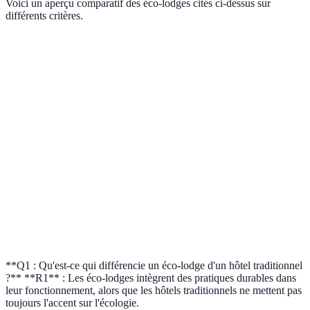
Voici un aperçu comparatif des éco-lodges cités ci-dessus sur
différents critères.
Critère
Ecolodge de Papillon
Plitvice Lodge
Treeho
Localisation
Alpes
Parc Plitvice
Suède
Énergie
Oui
Oui
Oui
renouvelable
Séjours
Activités
Excursions
Ski et randonnée
dans le
écologiques
guidées
arbres
Accessibilité
Facile
Modérée
Facile
**Q1 : Qu'est-ce qui différencie un éco-lodge d'un hôtel traditionnel
?** **R1** : Les éco-lodges intègrent des pratiques durables dans
leur fonctionnement, alors que les hôtels traditionnels ne mettent pas
toujours l'accent sur l'écologie.