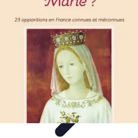
Eco Destinations
Activités Écologiques
Choix et Conseils
Inspiration de
Voyage
Destinations
Guides de Voyage
Eco Destinations