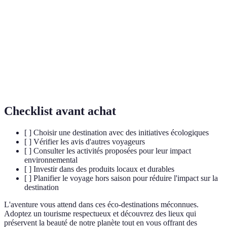
tourisme
découverte des environnements naturels et culturels.
La variété des espèces vivantes dans un habitat
Biodiversité
spécifique, essentielle pour l'équilibre écologique.
Pratique de développement qui satisfait les besoins
Durabilité
du présent sans compromettre ceux des futures
générations.
Checklist avant achat
[ ] Choisir une destination avec des initiatives écologiques
[ ] Vérifier les avis d'autres voyageurs
[ ] Consulter les activités proposées pour leur impact
environnemental
[ ] Investir dans des produits locaux et durables
[ ] Planifier le voyage hors saison pour réduire l'impact sur la
destination
L'aventure vous attend dans ces éco-destinations méconnues.
Adoptez un tourisme respectueux et découvrez des lieux qui
préservent la beauté de notre planète tout en vous offrant des