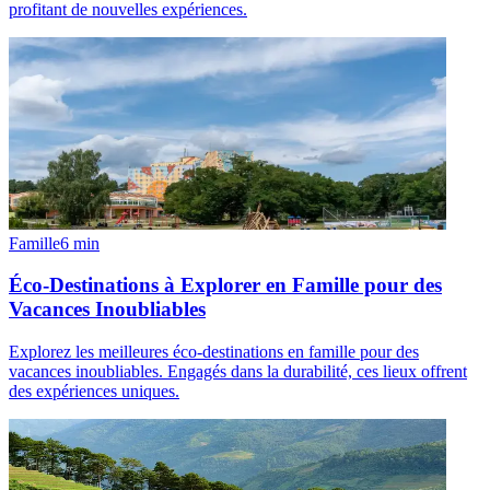
profitant de nouvelles expériences.
Famille
6
min
Éco-Destinations à Explorer en Famille pour des
Vacances Inoubliables
Explorez les meilleures éco-destinations en famille pour des
vacances inoubliables. Engagés dans la durabilité, ces lieux offrent
des expériences uniques.