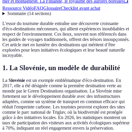
mer et montagnes
8. La Finlande, le royaume des aurores boréales
📺
Ressource Vidéo
FAQ
Glossaire
Checklist avant achat
Sommaire
(
14
sections
)
L'essor du tourisme durable entraîne une découverte croissante
d'éco-destinations méconnues, qui allient expériences inoubliables et
respect de l'environnement. Ces lieux, souvent non référencés dans
les guides de voyages traditionnels, offrent des trésors insoupçonnés.
Cet article met en lumière des destinations qui méritent d’être
explorées pour leurs initiatives écologiques et leur beauté naturelle
incroyable.
1. La Slovénie, un modèle de durabilité
La
Slovénie
est un exemple emblématique d'éco-destination. En
2017, elle a été désignée comme la première destination verte au
monde par le Green Destinations organisation. La Slovénie mise
fortement sur le développement durable avec des infrastructures
adaptées, comme un système de transport en commun efficace qui
réduit l'empreinte carbone. Les touristes peuvent explorer des sites
comme le parc national de Triglav, où la biodiversité est protégée
grâce à des initiatives locales. En 2026, les statistiques montrent un
taux de participation des visiteurs aux activités écologiques supérieur
à 70%, indiquant un réel engagement envers la préservation.