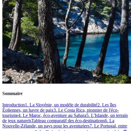
Sommaire
Introduction
1. La Slovénie, un modèle de durabilité
2. Les îles
Éoliennes, un havre de paix
3. Le Costa Rica, pionnier de l'éco-
tourisme
4. Le Maroc, éco-aventure au Sahara
5. L'Islande, un terrain
de jeux naturels
Tableau comparatif des éco-destinations
6. La
Nouvelle-Zélande, un pays pour les aventuriers
7. Le Portugal, entre