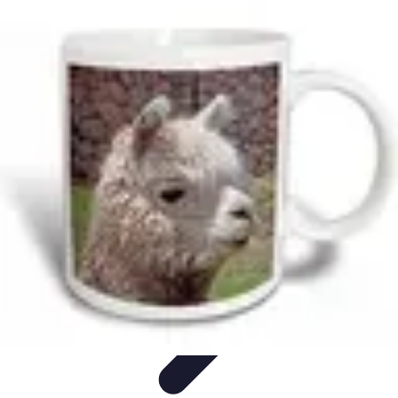
Eco Destinations
Activités Écologiques
Choix et Conseils
Inspiration de
Voyage
Destinations
Guides de Voyage
Eco Destinations