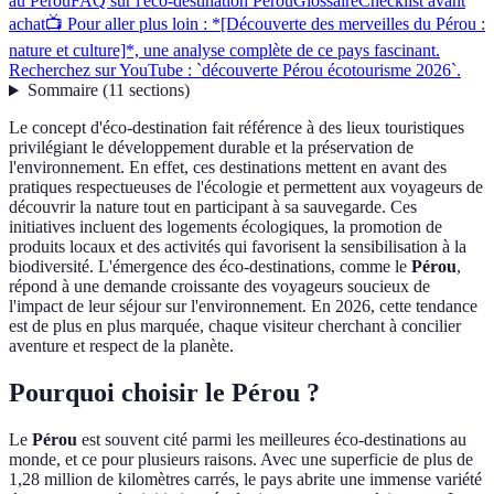
au Pérou
FAQ sur l'éco-destination Pérou
Glossaire
Checklist avant
achat
📺 Pour aller plus loin : *[Découverte des merveilles du Pérou :
nature et culture]*, une analyse complète de ce pays fascinant.
Recherchez sur YouTube : `découverte Pérou écotourisme 2026`.
Sommaire
(
11
sections
)
Le concept d'éco-destination fait référence à des lieux touristiques
privilégiant le développement durable et la préservation de
l'environnement. En effet, ces destinations mettent en avant des
pratiques respectueuses de l'écologie et permettent aux voyageurs de
découvrir la nature tout en participant à sa sauvegarde. Ces
initiatives incluent des logements écologiques, la promotion de
produits locaux et des activités qui favorisent la sensibilisation à la
biodiversité. L'émergence des éco-destinations, comme le
Pérou
,
répond à une demande croissante des voyageurs soucieux de
l'impact de leur séjour sur l'environnement. En 2026, cette tendance
est de plus en plus marquée, chaque visiteur cherchant à concilier
aventure et respect de la planète.
Pourquoi choisir le Pérou ?
Le
Pérou
est souvent cité parmi les meilleures éco-destinations au
monde, et ce pour plusieurs raisons. Avec une superficie de plus de
1,28 million de kilomètres carrés, le pays abrite une immense variété