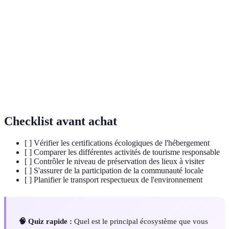
Variété des espèces vivantes dans un
écosystème, essentielle pour maintenir
Biodiversité
l'équilibre écologique et les services rendus par
la nature.
Mode de développement qui répond aux besoins
Développement
du présent sans compromettre la capacité des
durable
générations futures à répondre aux leurs.
Checklist avant achat
[ ] Vérifier les certifications écologiques de l'hébergement
[ ] Comparer les différentes activités de tourisme responsable
[ ] Contrôler le niveau de préservation des lieux à visiter
[ ] S'assurer de la participation de la communauté locale
[ ] Planifier le transport respectueux de l'environnement
🧠 Quiz rapide :
Quel est le principal écosystème que vous