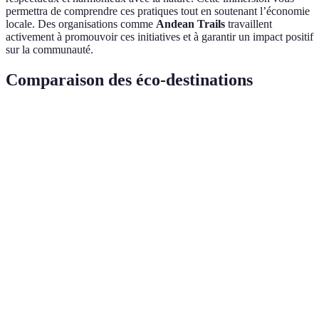
permettra de comprendre ces pratiques tout en soutenant l’économie
locale. Des organisations comme
Andean Trails
travaillent
activement à promouvoir ces initiatives et à garantir un impact positif
sur la communauté.
Comparaison des éco-destinations
Critère
Pérou
Costa Rica
Norvège
Très
Biodiversité
Élevée
Élevée
Élevée
Activités
Randonnée,
Plongée,
Ski,
écologiques
vélo
kayak
randonnée
Engagement
Fort
Fort
Modéré
des locaux
Infrastructures
En
Mature
Mature
écoresponsables
développement