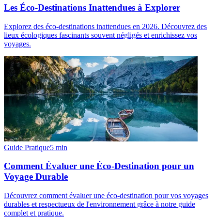
Les Éco-Destinations Inattendues à Explorer
Explorez des éco-destinations inattendues en 2026. Découvrez des
lieux écologiques fascinants souvent négligés et enrichissez vos
voyages.
Guide Pratique
5
min
Comment Évaluer une Éco-Destination pour un
Voyage Durable
Découvrez comment évaluer une éco-destination pour vos voyages
durables et respectueux de l'environnement grâce à notre guide
complet et pratique.