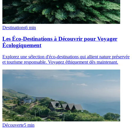
Destinations
6
min
Les Éco-Destinations à Découvrir pour Voyager
Écologiquement
Explorez une sélection d'éco-destinations qui allient nature préservée
et tourisme responsable. Voyagez éthiquement dès maintenant.
Découverte
5
min