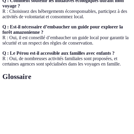
Q : Comment soutenir les initiatives écologiques durant mon
voyage ?
R : Choisissez des hébergements écoresponsables, participez à des
activités de volontariat et consommez local.
Q : Est-il nécessaire d’embaucher un guide pour explorer la
forêt amazonienne ?
R : Oui, il est conseillé d’embaucher un guide local pour garantir la
sécurité et un respect des règles de conservation.
Q : Le Pérou est-il accessible aux familles avec enfants ?
R : Oui, de nombreuses activités familiales sont proposées, et
certaines agences sont spécialisées dans les voyages en famille.
Glossaire
Terme
Définition
Modalité de tourisme responsable qui vise à
minimiser l'impact sur l'environnement tout en
Écotourisme
apportant des bénéfices aux communautés
locales.