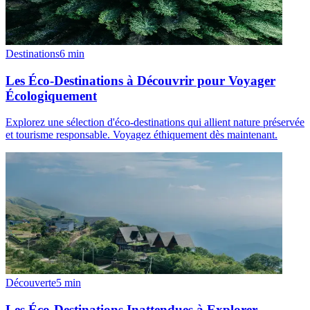
Destinations
6
min
Les Éco-Destinations à Découvrir pour Voyager
Écologiquement
Explorez une sélection d'éco-destinations qui allient nature préservée
et tourisme responsable. Voyagez éthiquement dès maintenant.
Découverte
5
min
Les Éco-Destinations Inattendues à Explorer