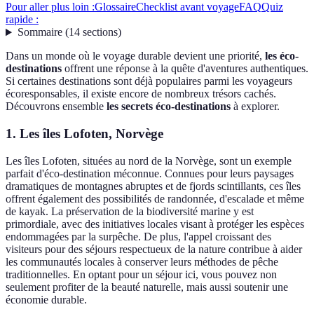
Pour aller plus loin :
Glossaire
Checklist avant voyage
FAQ
Quiz
rapide :
Sommaire
(
14
sections
)
Dans un monde où le voyage durable devient une priorité,
les éco-
destinations
offrent une réponse à la quête d'aventures authentiques.
Si certaines destinations sont déjà populaires parmi les voyageurs
écoresponsables, il existe encore de nombreux trésors cachés.
Découvrons ensemble
les secrets éco-destinations
à explorer.
1. Les îles Lofoten, Norvège
Les îles Lofoten, situées au nord de la Norvège, sont un exemple
parfait d'éco-destination méconnue. Connues pour leurs paysages
dramatiques de montagnes abruptes et de fjords scintillants, ces îles
offrent également des possibilités de randonnée, d'escalade et même
de kayak. La préservation de la biodiversité marine y est
primordiale, avec des initiatives locales visant à protéger les espèces
endommagées par la surpêche. De plus, l'appel croissant des
visiteurs pour des séjours respectueux de la nature contribue à aider
les communautés locales à conserver leurs méthodes de pêche
traditionnelles. En optant pour un séjour ici, vous pouvez non
seulement profiter de la beauté naturelle, mais aussi soutenir une
économie durable.