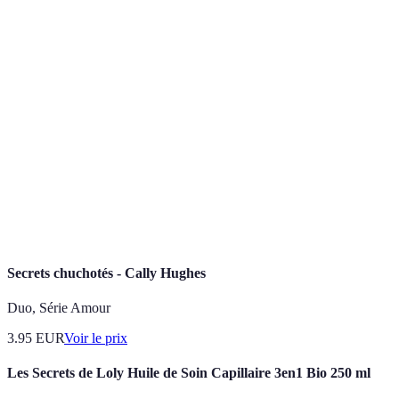
Terme
Définition
Éco-
Lieu de voyage qui favorise le respect de
destination
l'environnement et la culture locale.
Tourisme
Forme de tourisme qui respecte les écosystèmes et
durable
soutient les communautés locales.
Variété des espèces végétales et animales dans un
Biodiversité
écosystème.
Secrets chuchotés - Cally Hughes
Duo, Série Amour
3.95
EUR
Voir le prix
Les Secrets de Loly Huile de Soin Capillaire 3en1 Bio 250 ml