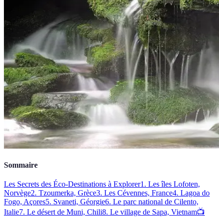
Sommaire
Les Secrets des Éco-Destinations à Explorer
1. Les îles Lofoten,
Norvège
2. Tzoumerka, Grèce
3. Les Cévennes, France
4. Lagoa do
Fogo, Açores
5. Svaneti, Géorgie
6. Le parc national de Cilento,
Italie
7. Le désert de Muni, Chili
8. Le village de Sapa, Vietnam
📺