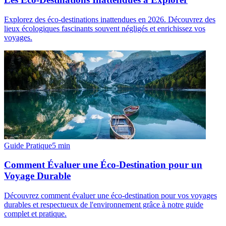
Explorez des éco-destinations inattendues en 2026. Découvrez des
lieux écologiques fascinants souvent négligés et enrichissez vos
voyages.
Guide Pratique
5
min
Comment Évaluer une Éco-Destination pour un
Voyage Durable
Découvrez comment évaluer une éco-destination pour vos voyages
durables et respectueux de l'environnement grâce à notre guide
complet et pratique.