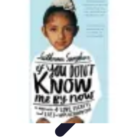
Eco Destinations
Activités Écologiques
Choix et Conseils
Inspiration de
Voyage
Destinations
Guides de Voyage
Eco Destinations