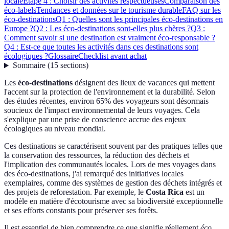
locale
Étape 4 : Choisir des activités respectueuses
Comparaison des
éco-labels
Tendances et données sur le tourisme durable
FAQ sur les
éco-destinations
Q1 : Quelles sont les principales éco-destinations en
Europe ?
Q2 : Les éco-destinations sont-elles plus chères ?
Q3 :
Comment savoir si une destination est vraiment éco-responsable ?
Q4 : Est-ce que toutes les activités dans ces destinations sont
écologiques ?
Glossaire
Checklist avant achat
Sommaire
(
15
sections
)
Les
éco-destinations
désignent des lieux de vacances qui mettent
l'accent sur la protection de l'environnement et la durabilité. Selon
des études récentes, environ 65% des voyageurs sont désormais
soucieux de l'impact environnemental de leurs voyages. Cela
s'explique par une prise de conscience accrue des enjeux
écologiques au niveau mondial.
Ces destinations se caractérisent souvent par des pratiques telles que
la conservation des ressources, la réduction des déchets et
l'implication des communautés locales. Lors de mes voyages dans
des éco-destinations, j'ai remarqué des initiatives locales
exemplaires, comme des systèmes de gestion des déchets intégrés et
des projets de reforestation. Par exemple, le
Costa Rica
est un
modèle en matière d'écotourisme avec sa biodiversité exceptionnelle
et ses efforts constants pour préserver ses forêts.
Il est essentiel de bien comprendre ce que signifie réellement
éco