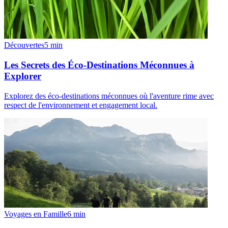
Découvertes
5
min
Les Secrets des Éco-Destinations Méconnues à
Explorer
Explorez des éco-destinations méconnues où l'aventure rime avec
respect de l'environnement et engagement local.
Voyages en Famille
6
min