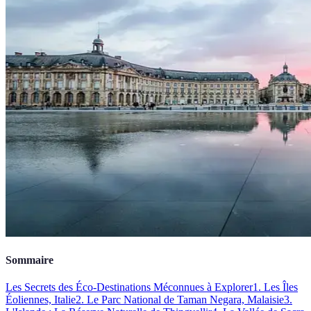
Sommaire
Les Secrets des Éco-Destinations Méconnues à Explorer
1. Les Îles
Éoliennes, Italie
2. Le Parc National de Taman Negara, Malaisie
3.