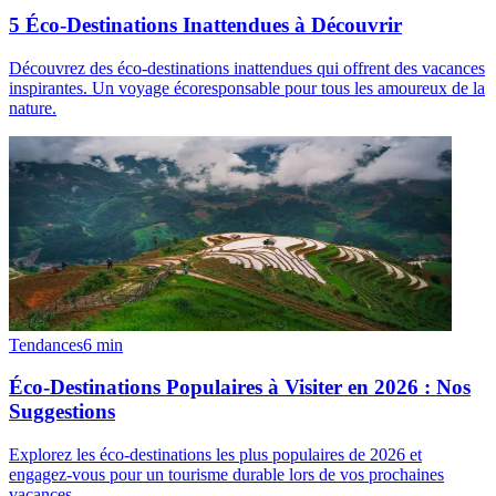
5 Éco-Destinations Inattendues à Découvrir
Découvrez des éco-destinations inattendues qui offrent des vacances
inspirantes. Un voyage écoresponsable pour tous les amoureux de la
nature.
Tendances
6
min
Éco-Destinations Populaires à Visiter en 2026 : Nos
Suggestions
Explorez les éco-destinations les plus populaires de 2026 et
engagez-vous pour un tourisme durable lors de vos prochaines
vacances.