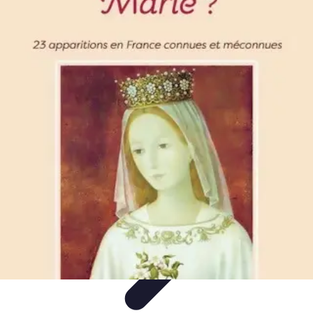
Eco Destinations
Activités Écologiques
Choix et Conseils
Inspiration de
Voyage
Destinations
Guides de Voyage
Eco Destinations