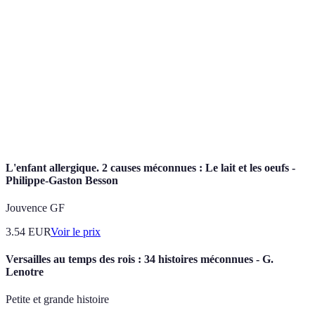
Voyage responsable visant à préserver
Écotourisme
l'environnement et à soutenir les communautés
locales.
Patrimoine
Sites reconnus par l'UNESCO pour leur
mondial
importance culturelle ou naturelle.
Variété des espèces vivantes dans un écosystème
Biodiversité
donné.
L'enfant allergique. 2 causes méconnues : Le lait et les oeufs -
Philippe-Gaston Besson
Jouvence GF
3.54
EUR
Voir le prix
Versailles au temps des rois : 34 histoires méconnues - G.
Lenotre
Petite et grande histoire