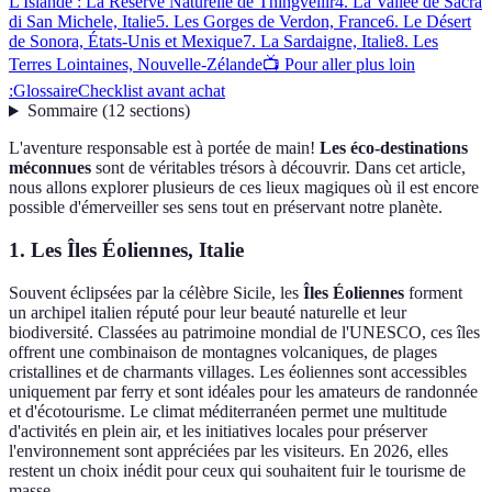
L'Islande : La Réserve Naturelle de Thingvellir
4. La Vallée de Sacra
di San Michele, Italie
5. Les Gorges de Verdon, France
6. Le Désert
de Sonora, États-Unis et Mexique
7. La Sardaigne, Italie
8. Les
Terres Lointaines, Nouvelle-Zélande
📺 Pour aller plus loin
:
Glossaire
Checklist avant achat
Sommaire
(
12
sections
)
L'aventure responsable est à portée de main!
Les éco-destinations
méconnues
sont de véritables trésors à découvrir. Dans cet article,
nous allons explorer plusieurs de ces lieux magiques où il est encore
possible d'émerveiller ses sens tout en préservant notre planète.
1. Les Îles Éoliennes, Italie
Souvent éclipsées par la célèbre Sicile, les
Îles Éoliennes
forment
un archipel italien réputé pour leur beauté naturelle et leur
biodiversité. Classées au patrimoine mondial de l'UNESCO, ces îles
offrent une combinaison de montagnes volcaniques, de plages
cristallines et de charmants villages. Les éoliennes sont accessibles
uniquement par ferry et sont idéales pour les amateurs de randonnée
et d'écotourisme. Le climat méditerranéen permet une multitude
d'activités en plein air, et les initiatives locales pour préserver
l'environnement sont appréciées par les visiteurs. En 2026, elles
restent un choix inédit pour ceux qui souhaitent fuir le tourisme de
masse.