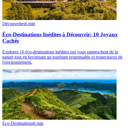
Découvertes
6
min
Éco-Destinations Inédites à Découvrir: 10 Joyaux
Cachés
Explorez 10 éco-destinations inédites qui vous rapprochent de la
nature tout en favorisant un tourisme responsable et respectueux de
l'environnement.
Éco-Destinations
6
min