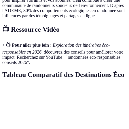
pour inspirer vos amis et vos abonnés. Cela contribue à créer une
communauté de randonneurs soucieux de l'environnement. D'après
l'ADEME, 80% des comportements écologiques en randonnée sont
influencés par des témoignages et partages en ligne.
📺 Ressource Vidéo
>
📺 Pour aller plus loin :
Exploration des itinéraires éco-
responsables en 2026
, découvrez des conseils pour améliorer votre
impact. Recherchez sur YouTube : "randonnées éco-responsables
conseils 2026".
Tableau Comparatif des Destinations Éco
Critère
Destination A
Destination B
Destination C
Accessibilité
Bonne
Moyenne
Excellente
Biodiversité
Haute
Très Haute
Moyenne