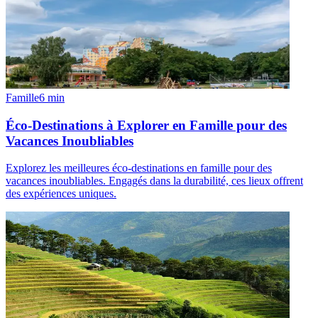
Famille
6
min
Éco-Destinations à Explorer en Famille pour des
Vacances Inoubliables
Explorez les meilleures éco-destinations en famille pour des
vacances inoubliables. Engagés dans la durabilité, ces lieux offrent
des expériences uniques.