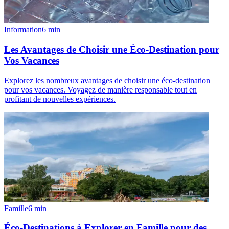
Information
6
min
Les Avantages de Choisir une Éco-Destination pour
Vos Vacances
Explorez les nombreux avantages de choisir une éco-destination
pour vos vacances. Voyagez de manière responsable tout en
profitant de nouvelles expériences.
Famille
6
min
Éco-Destinations à Explorer en Famille pour des