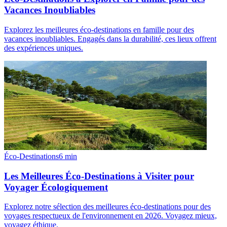
Vacances Inoubliables
Explorez les meilleures éco-destinations en famille pour des
vacances inoubliables. Engagés dans la durabilité, ces lieux offrent
des expériences uniques.
Éco-Destinations
6
min
Les Meilleures Éco-Destinations à Visiter pour
Voyager Écologiquement
Explorez notre sélection des meilleures éco-destinations pour des
voyages respectueux de l'environnement en 2026. Voyagez mieux,
voyagez éthique.