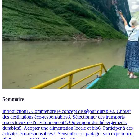
Sommaire
Introduction
1. Comprendre le concept de séjour durable
2. Choisir
des destinations éco-responsables
3. Sélectionner des transports
respectueux de l'environnement
4. Opter pour des hébergements
durables
5. Adopter une alimentation locale et bio
6. Participer à des
activités éco-responsables
7. Sensibiliser et partager son expérience