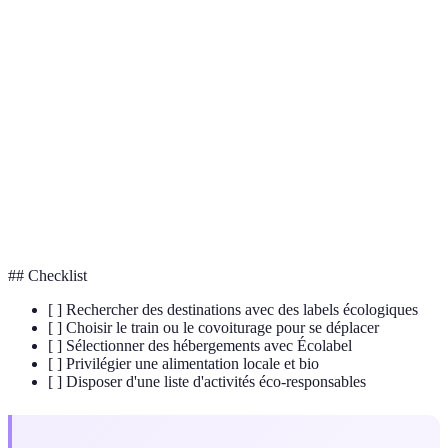
Terme
Définition
Tourisme
Voyageur qui minimisent leur impact
Durable
environnemental tout en soutenant l'économie locale.
Certification reconnaissant un produit ou un service
Écolabel
respectueux de l'environnement.
Empreinte
Mesure de la quantité de CO2 émise par les activités
Carbone
humaines.
## Checklist
[ ] Rechercher des destinations avec des labels écologiques
[ ] Choisir le train ou le covoiturage pour se déplacer
[ ] Sélectionner des hébergements avec Écolabel
[ ] Privilégier une alimentation locale et bio
[ ] Disposer d'une liste d'activités éco-responsables