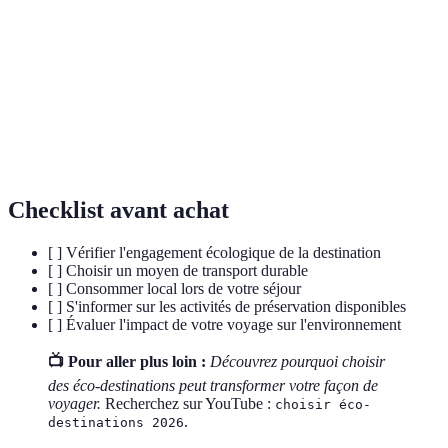
Neutralité
État où les émissions de carbone d'une activité sont
carbone
équilibrées par des mesures de compensation.
Variété des espèces vivantes dans un écosystème
Biodiversité
donné, incluant les plantes, les animaux, et les
micro-organismes.
Checklist avant achat
[ ] Vérifier l'engagement écologique de la destination
[ ] Choisir un moyen de transport durable
[ ] Consommer local lors de votre séjour
[ ] S'informer sur les activités de préservation disponibles
[ ] Évaluer l'impact de votre voyage sur l'environnement
📺 Pour aller plus loin :
Découvrez pourquoi choisir
des éco-destinations peut transformer votre façon de
voyager.
Recherchez sur YouTube :
choisir éco-
.
destinations 2026