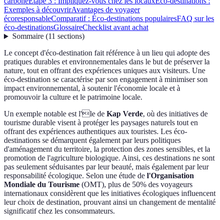
carbone
Étape 3 : Impliquez-vous chez les locaux
Éco-destinations :
Exemples à découvrir
Avantages de voyager
écoresponsable
Comparatif : Éco-destinations populaires
FAQ sur les
éco-destinations
Glossaire
Checklist avant achat
Sommaire
(
11
sections
)
Le concept d'éco-destination fait référence à un lieu qui adopte des
pratiques durables et environnementales dans le but de préserver la
nature, tout en offrant des expériences uniques aux visiteurs. Une
éco-destination se caractérise par son engagement à minimiser son
impact environnemental, à soutenir l'économie locale et à
promouvoir la culture et le patrimoine locale.
Un exemple notable est l'le de
Kap Verde
, où des initiatives de
tourisme durable visent à protéger les paysages naturels tout en
offrant des expériences authentiques aux touristes. Les éco-
destinations se démarquent également par leurs politiques
d'aménagement du territoire, la protection des zones sensibles, et la
promotion de l'agriculture biologique. Ainsi, ces destinations ne sont
pas seulement séduisantes par leur beauté, mais également par leur
responsabilité écologique. Selon une étude de
l'Organisation
Mondiale du Tourisme
(OMT), plus de 50% des voyageurs
internationaux considèrent que les initiatives écologiques influencent
leur choix de destination, prouvant ainsi un changement de mentalité
significatif chez les consommateurs.