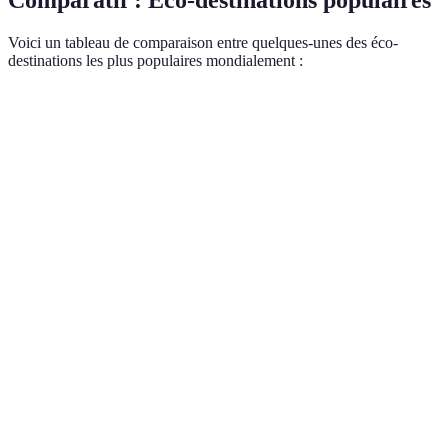
Comparatif : Éco-destinations populaires
Voici un tableau de comparaison entre quelques-unes des éco-
destinations les plus populaires mondialement :
Destination
Engagement écologique
Activités proposées
Randonnées,
25% du territoire en
Costa Rica
observation des
parc national
oiseaux
Utilisation de ressources
Visites de glaciers,
Islande
géothermiques
sources chaudes
Projets de conservation
Maldives
Plongée, farniente
de récifs coralliens
Nouvelle-
Initiatives de sauvegarde
Randonnées,
Zélande
des habitats endommagés
activités culturelles