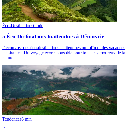
Éco-Destinations
6
min
5 Éco-Destinations Inattendues à Découvrir
Découvrez des éco-destinations inattendues qui offrent des vacances
inspirantes. Un voyage écoresponsable pour tous les amoureux de la
nature.
Tendances
6
min