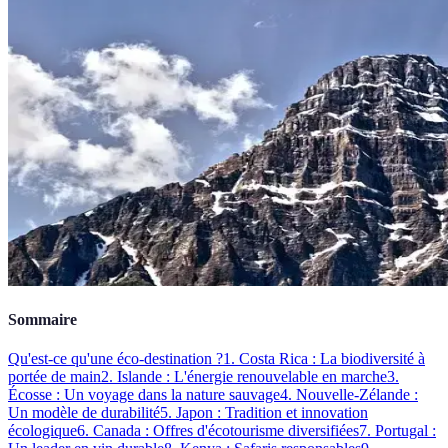
Sommaire
Qu'est-ce qu'une éco-destination ?
1. Costa Rica : La biodiversité à
portée de main
2. Islande : L'énergie renouvelable en marche
3.
Écosse : Un voyage dans la nature sauvage
4. Nouvelle-Zélande :
Un modèle de durabilité
5. Japon : Tradition et innovation
écologique
6. Canada : Offres d'écotourisme diversifiées
7. Portugal :