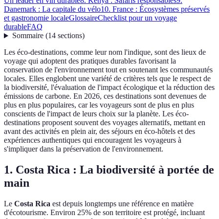
Un leader en vin durable
8. Kenya : Safaris responsables
9.
Danemark : La capitale du vélo
10. France : Écosystèmes préservés
et gastronomie locale
Glossaire
Checklist pour un voyage
durable
FAQ
Sommaire
(
14
sections
)
Les éco-destinations, comme leur nom l'indique, sont des lieux de
voyage qui adoptent des pratiques durables favorisant la
conservation de l'environnement tout en soutenant les communautés
locales. Elles englobent une variété de critères tels que le respect de
la biodiversité, l'évaluation de l'impact écologique et la réduction des
émissions de carbone. En 2026, ces destinations sont devenues de
plus en plus populaires, car les voyageurs sont de plus en plus
conscients de l'impact de leurs choix sur la planète. Les éco-
destinations proposent souvent des voyages alternatifs, mettant en
avant des activités en plein air, des séjours en éco-hôtels et des
expériences authentiques qui encouragent les voyageurs à
s'impliquer dans la préservation de l'environnement.
1. Costa Rica : La biodiversité à portée de
main
Le
Costa Rica
est depuis longtemps une référence en matière
d'écotourisme. Environ 25% de son territoire est protégé, incluant