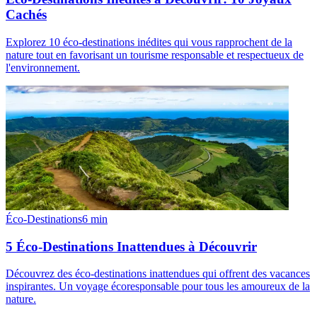
Cachés
Explorez 10 éco-destinations inédites qui vous rapprochent de la
nature tout en favorisant un tourisme responsable et respectueux de
l'environnement.
Éco-Destinations
6
min
5 Éco-Destinations Inattendues à Découvrir
Découvrez des éco-destinations inattendues qui offrent des vacances
inspirantes. Un voyage écoresponsable pour tous les amoureux de la
nature.