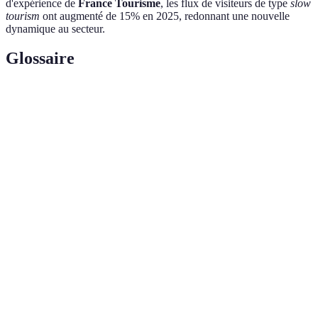
d'expérience de
France Tourisme
, les flux de visiteurs de type
slow
tourism
ont augmenté de 15% en 2025, redonnant une nouvelle
dynamique au secteur.
Glossaire
Terme
Définition
Voyage responsable et durable mettant l'accent sur
Écotourisme
la conservation de l'environnement et le respect des
cultures locales.
État d'équilibre entre les émissions de gaz à effet
Neutralité
de serre produites et celles compensées ou
carbone
supprimées.
La diversité des espèces vivantes dans un
Biodiversité
écosystème, essentielle à son équilibre et à sa
résilience.