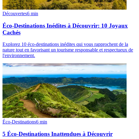
Découvertes
6
min
Éco-Destinations Inédites à Découvrir: 10 Joyaux
Cachés
Explorez 10 éco-destinations inédites qui vous rapprochent de la
nature tout en favorisant un tourisme responsable et respectueux de
l'environnement.
Éco-Destinations
6
min
5 Éco-Destinations Inattendues à Découvrir