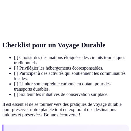
Variété des espèces vivantes dans un habitat ou un
Biodiversité
écosystème.
Pratiques et politiques visant à protéger les
Conservation
ressources naturelles et la biodiversité.
Checklist pour un Voyage Durable
[ ] Choisir des destinations éloignées des circuits touristiques
traditionnels.
[ ] Privilégier les hébergements écoresponsables.
[ ] Participer à des activités qui soutiennent les communautés
locales.
[ ] Limiter son empreinte carbone en optant pour des
transports durables.
[ ] Soutenir les initiatives de conservation sur place.
Il est essentiel de se tourner vers des pratiques de voyage durable
pour préserver notre planète tout en explorant des destinations
uniques et préservées. Bonne découverte !