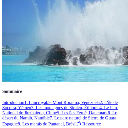
Sommaire
Introduction
1. L'incroyable Mont Roraima, Venezuela
2. L'île de
Socotra, Yémen
3. Les montagnes de Simien, Éthiopie
4. Le Parc
National de Jiuzhaigou, Chine
5. Les îles Féroé, Danemark
6. Le
désert du Namib, Namibie
7. Le parc naturel de Sierra de Guara,
Espagne
8. Les marais de Pantanal, Brésil
📺 Ressource