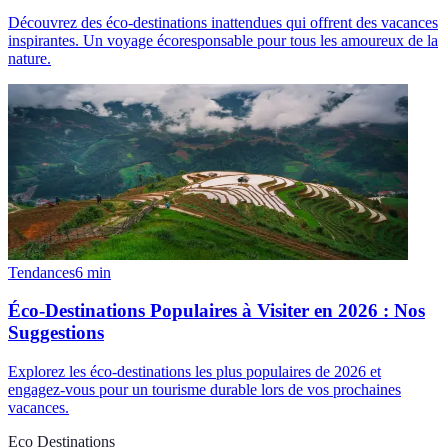
Découvrez des éco-destinations inattendues qui offrent des vacances
inspirantes. Un voyage écoresponsable pour tous les amoureux de la
nature.
Tendances
6
min
Éco-Destinations Populaires à Visiter en 2026 : Nos
Suggestions
Explorez les éco-destinations les plus populaires de 2026 et
engagez-vous pour un tourisme durable lors de vos prochaines
vacances.
Eco Destinations