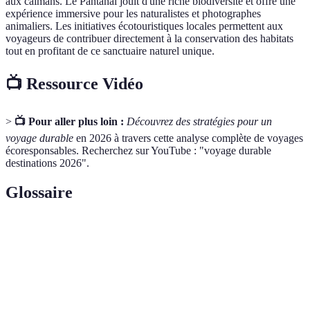
aux caïmans. Le Pantanal jouit d'une riche biodiversité et offre une
expérience immersive pour les naturalistes et photographes
animaliers. Les initiatives écotouristiques locales permettent aux
voyageurs de contribuer directement à la conservation des habitats
tout en profitant de ce sanctuaire naturel unique.
📺 Ressource Vidéo
>
📺 Pour aller plus loin :
Découvrez des stratégies pour un
voyage durable
en 2026 à travers cette analyse complète de voyages
écoresponsables. Recherchez sur YouTube : "voyage durable
destinations 2026".
Glossaire
Terme
Définition
Forme de tourisme centrée sur la gestion
Écotourisme
responsable et l'appréciation des milieux naturels.