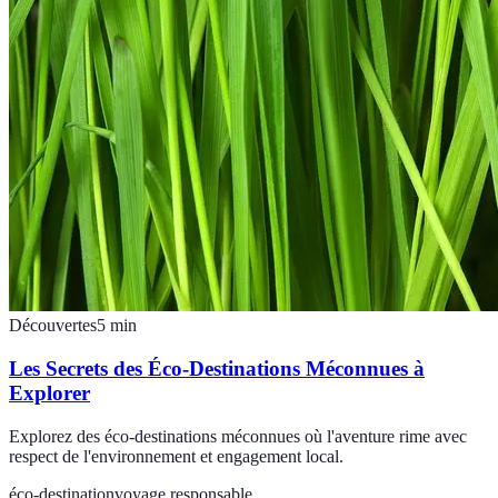
Découvertes
5
min
Les Secrets des Éco-Destinations Méconnues à
Explorer
Explorez des éco-destinations méconnues où l'aventure rime avec
respect de l'environnement et engagement local.
éco-destination
voyage responsable