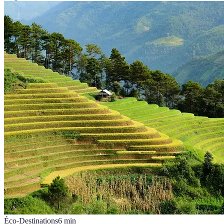
Éco-Destinations
6
min