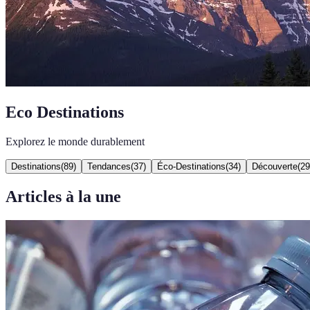
Eco Destinations
Explorez le monde durablement
Destinations
(
89
)
Tendances
(
37
)
Éco-Destinations
(
34
)
Découverte
(
29
Articles à la une