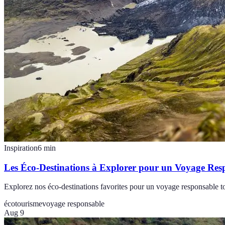
Inspiration
6
min
Les Éco-Destinations à Explorer pour un Voyage Res
Explorez nos éco-destinations favorites pour un voyage responsable to
écotourisme
voyage responsable
Aug 9