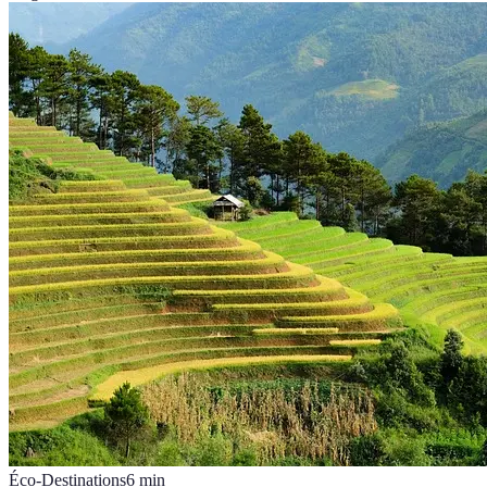
Éco-Destinations
6
min