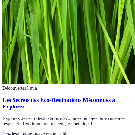
Découvertes
5
min
Les Secrets des Éco-Destinations Méconnues à
Explorer
Explorez des éco-destinations méconnues où l'aventure rime avec
respect de l'environnement et engagement local.
éco-destination
voyage responsable